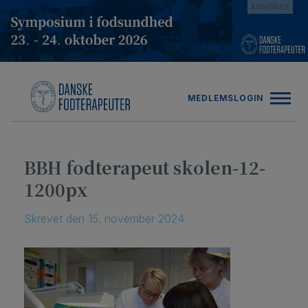
Hop
ANNONCE
til
indholdet
MEDLEMSLOGIN
BBH fodterapeut skolen-12-
1200px
Skrevet
den
15. november 2024