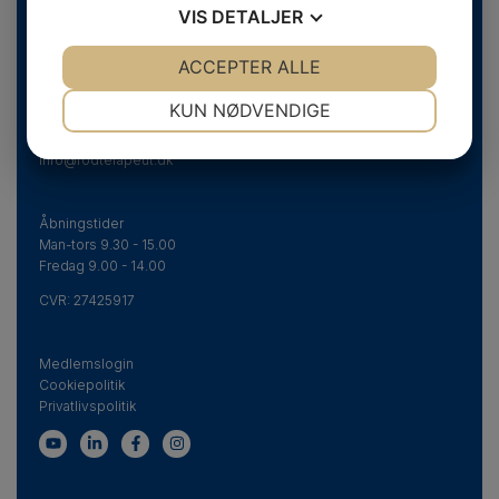
VIS
DETALJER
Danske Fodterapeuter
JA
NEJ
ACCEPTER ALLE
JA
NEJ
Svend Aukens Plads 11, 2. sal
NØDVENDIGE
PRÆFERENCER
DK-2300 København S
KUN NØDVENDIGE
Telefon
+45 43 20 51 20
JA
NEJ
JA
NEJ
info@fodterapeut.dk
MARKETING
STATISTIK
Åbningstider
Man-tors 9.30 - 15.00
Fredag 9.00 - 14.00
CVR:
27425917
Medlemslogin
Cookiepolitik
Privatlivspolitik