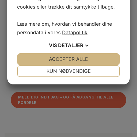
Fodterapeuter
cookies eller trække dit samtykke tilbage.
11. Job- og salgsunivers
Læs mere om, hvordan vi behandler dine
persondata i vores
Datapolitik
.
10. Emblem til dimission
VIS
DETALJER
JA
NEJ
ACCEPTER ALLE
JA
NEJ
12. Adgang til kontraktunivers
NØDVENDIGE
PRÆFERENCER
KUN NØDVENDIGE
JA
NEJ
JA
NEJ
MARKETING
STATISTIK
MELD DIG IND I DAG – OG FÅ ADGANG TIL ALLE
FORDELE