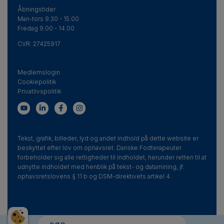
Åbningstider
Man-tors 9.30 - 15.00
Fredag 9.00 - 14.00
CVR:
27425917
Medlemslogin
Cookiepolitik
Privatlivspolitik
Tekst, grafik, billeder, lyd og andet indhold på dette website er
beskyttet efter lov om ophavsret. Danske Fodterapeuter
forbeholder sig alle rettigheder til indholdet, herunder retten til at
udnytte indholdet med henblik på tekst- og datamining, jf.
ophavsretslovens § 11 b og DSM-direktivets artikel 4.
Search