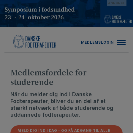
Hop
ANNONCE
til
indholdet
MEDLEMSLOGIN
Medlemsfordele for
studerende
Når du melder dig ind i Danske
Fodterapeuter, bliver du en del af et
stærkt netværk af både studerende og
uddannede fodterapeuter.
MELD DIG IND I DAG – OG FÅ ADGANG TIL ALLE