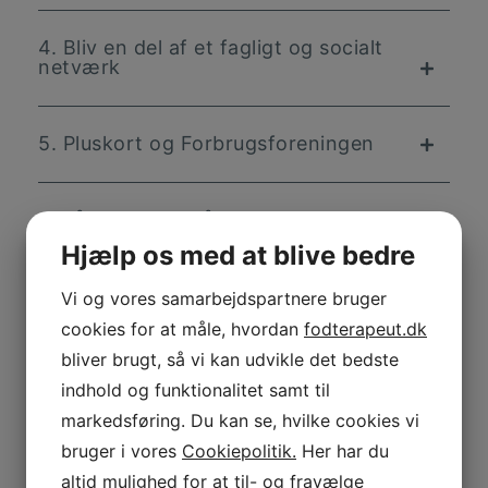
4. Bliv en del af et fagligt og socialt
netværk
5. Pluskort og Forbrugsforeningen
6. Få adgang til rådgivningstelefon
Hjælp os med at blive bedre
7. Sparring og gode råd i
Vi og vores samarbejdspartnere bruger
facebookgruppe for medlemmer
cookies for at måle, hvordan
fodterapeut.dk
bliver brugt, så vi kan udvikle det bedste
indhold og funktionalitet samt til
8. Billige lejeboliger for studerende
markedsføring. Du kan se, hvilke cookies vi
bruger i vores
Cookiepolitik.
Her har du
9. Nyhedsbreve fra Danske
altid mulighed for at til- og fravælge