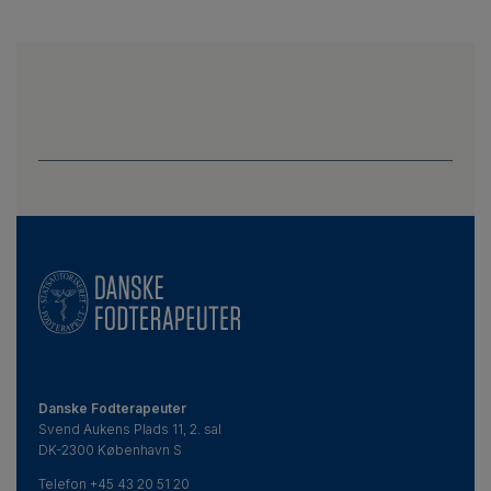
Knud Yderstræde. Lektor, ph.d., overlæge på
Steno Diabetes Center Odense
Bent R. Nielsen, fodterapeut på Gentofte
Hospital og formand fra 1992-1998
Bende Rambøll, tidligere fodterapeut på
Bispebjerg hospital og underviser på
fodterapeutskolen i Randers og i Danske
Fodterapeuter
Jette Nielsen, tidligere privatpraktiserende
fodterapeut
Danske Fodterapeuter
Jann Pristed, formand fra 1999-2009
Svend Aukens Plads 11, 2. sal
DK-2300 København S
Birgit Roslind, tidligere fodterapeut og formand
Telefon
+45 43 20 51 20