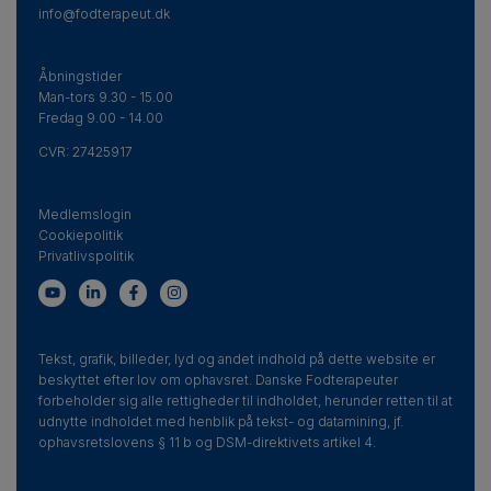
for foreningen 1986-87
info@fodterapeut.dk
Lisa Tørngren,
forretningsfører i Danske
Åbningstider
Fodterapeuter fra 1972 til 1982
Man-tors 9.30 - 15.00
Fredag 9.00 - 14.00
Kirsten Larsen, tidligere fodterapeut på Steno
CVR:
27425917
Diabetes Center
Medlemslogin
Per Holstein, tidligere overlæge på
Cookiepolitik
Videncenter for Sårheling på Bispebjerg
Privatlivspolitik
Hospital
Dagmar Henriksen, tidligere kommunalrevisor
og kontorleder i foreningen
Tekst, grafik, billeder, lyd og andet indhold på dette website er
beskyttet efter lov om ophavsret. Danske Fodterapeuter
Lilian Thomsen, formand for foreningen 1952-
forbeholder sig alle rettigheder til indholdet, herunder retten til at
udnytte indholdet med henblik på tekst- og datamining, jf.
57 og lærer på fodplejerskolen
ophavsretslovens § 11 b og DSM-direktivets artikel 4.
Egill Snorrason, tidligere overlæge på