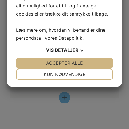
altid mulighed for at til- og fravælge
dimissionen overrækker emblemet til dimittenderne.
cookies eller trække dit samtykke tilbage.
Læs mere om, hvordan vi behandler dine
Æresmedlemmer
persondata i vores
Datapolitik
.
Igennem foreningens historie er 20
VIS
DETALJER
medlemmer blev udnævnt som
æresmedlemmer og har dermed også fået
JA
NEJ
ACCEPTER ALLE
JA
NEJ
tildelt et emblem med teksten “Æresmedlem –
NØDVENDIGE
PRÆFERENCER
Danske Fodterapeuter”.
Det er
KUN NØDVENDIGE
generalforsamlingen, der indstiller kandidater til
JA
NEJ
JA
NEJ
æresmedlemmer.
MARKETING
STATISTIK
De 20 æresmedlemmer er:
Winnie Lindersson, tidligere
privatpraktiserende fodterapeut, underviser og
medlem af bestyrelsen.