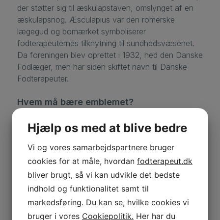
der støtter sig til æskulapstaven, omslynget af en
æskulapsnog. Æsculapius var den romerske
lægegud og bomærket symboliserer
fodterapeuternes tilknytning til sundhedsvæsenet.
Da foreningen blev oprettet i 1932, hed den Danske
Fodlæger, men har siden skiftet navn til Danske
Fodterapeuter.
Hvem må bære emblemet?
Uddannede fodterapeuter har lov til at bære
Hjælp os med at blive bedre
emblemet med teksten “Statsautoriseret
Vi og vores samarbejdspartnere bruger
fodterapeut” gennem hele deres karriere som et
tegn på, at de har gennemført
uddannelsen fra en
cookies for at måle, hvordan
fodterapeut.dk
af fodterapeutskolerne.
bliver brugt, så vi kan udvikle det bedste
indhold og funktionalitet samt til
Som en del af den ceremonielle overgang fra
markedsføring. Du kan se, hvilke cookies vi
studerende til færdiguddannet er det blevet en
bruger i vores
Cookiepolitik.
Her har du
tradition, at formanden for Danske Fodterapeuter til