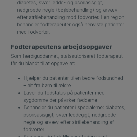
diabetes, svær ledde- og psoriasisgigt,
nedgroede negle (bøjlebehandling) og arvæv
efter strålebehandling mod fodvorter. I en region
behandler fodterapeuter også henviste patienter
med fodvorter.
Fodterapeutens arbejdsopgaver
Som færdiguddannet, statsautoriseret fodterapeut
får du blandt til at opgave at:
Hjælper du patienter til en bedre fodsundhed
– alt fra børn til ældre
Laver du fodstatus på patienter med
sygdomme der påvirker fødderne
Behandler du patienter i specialerne: diabetes,
psorisasisgigt, svær leddegigt, nedgroede
negle og arvæv efter strålebehandling af
fodvorter
Korrigerer du fejlstillinger i foden samt