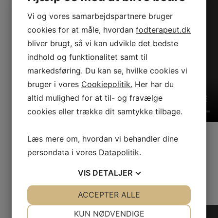
Vi og vores samarbejdspartnere bruger
cookies for at måle, hvordan
fodterapeut.dk
bliver brugt, så vi kan udvikle det bedste
indhold og funktionalitet samt til
markedsføring. Du kan se, hvilke cookies vi
bruger i vores
Cookiepolitik.
Her har du
altid mulighed for at til- og fravælge
cookies eller trække dit samtykke tilbage.
Læs mere om, hvordan vi behandler dine
Som tidligere sygeplejerske er Trine Melhaven
Hansen optaget af at gøre en forskel for
persondata i vores
Datapolitik
.
patienterne ved at kombinere sine fagligheder.
VIS
DETALJER
JA
NEJ
ACCEPTER ALLE
JA
NEJ
NØDVENDIGE
PRÆFERENCER
KUN NØDVENDIGE