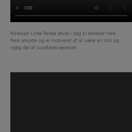
Klinikejer Lotte Rindal driver i dag to klinikker med
flere ansatte og er motiveret af at være en stor og
vigtig del af sundhedsvæsenet