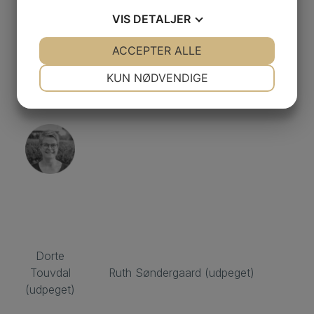
VIS
DETALJER
JA
NEJ
ACCEPTER ALLE
JA
NEJ
Region Sjælland:
NØDVENDIGE
PRÆFERENCER
KUN NØDVENDIGE
JA
NEJ
JA
NEJ
MARKETING
STATISTIK
Dorte
Touvdal
Ruth Søndergaard (udpeget)
(udpeget)