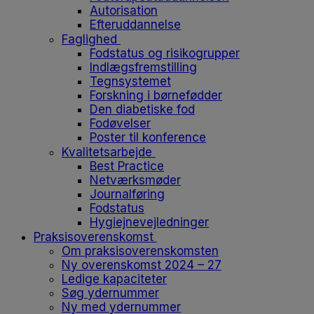
Autorisation
Efteruddannelse
Faglighed
Fodstatus og risikogrupper
Indlægsfremstilling
Tegnsystemet
Forskning i børnefødder
Den diabetiske fod
Fodøvelser
Poster til konference
Kvalitetsarbejde
Best Practice
Netværksmøder
Journalføring
Fodstatus
Hygiejnevejledninger
Praksisoverenskomst
Om praksisoverenskomsten
Ny overenskomst 2024 – 27
Ledige kapaciteter
Søg ydernummer
Ny med ydernummer