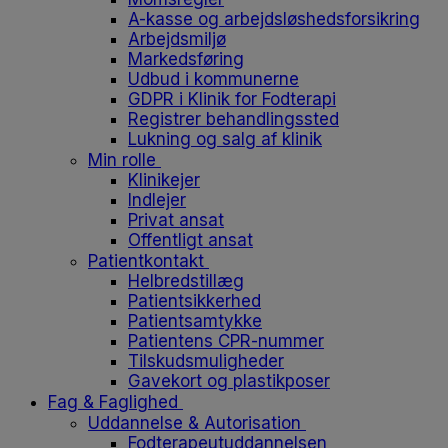
A-kasse og arbejdsløshedsforsikring
Arbejdsmiljø
Markedsføring
Udbud i kommunerne
GDPR i Klinik for Fodterapi
Registrer behandlingssted
Lukning og salg af klinik
Min rolle
Klinikejer
Indlejer
Privat ansat
Offentligt ansat
Patientkontakt
Helbredstillæg
Patientsikkerhed
Patientsamtykke
Patientens CPR-nummer
Tilskudsmuligheder
Gavekort og plastikposer
Fag & Faglighed
Uddannelse & Autorisation
Fodterapeutuddannelsen