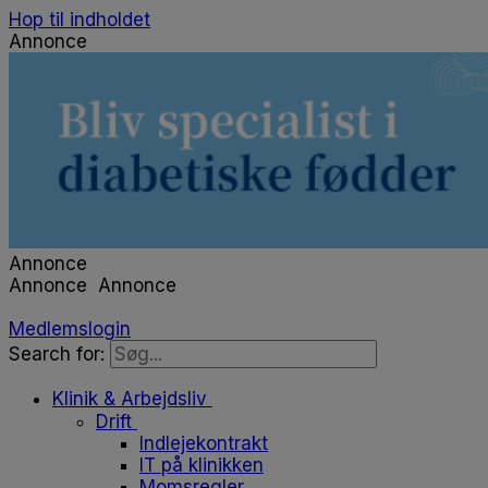
Hop til indholdet
Annonce
Annonce
Annonce
Annonce
Medlemslogin
Search for:
Klinik & Arbejdsliv
Drift
Indlejekontrakt
IT på klinikken
Momsregler