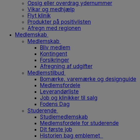
Opsig eller overdrag ydernummer
Vikar og medhjælp
Flyt klinik
Produkter på positivlisten
Afregn med regionen
Medlemskab
Medlemskab
Bliv medlem
Kontingent
Forsikringer
Afregning af udgifter
Medlemstilbud
Bomærke, varemærke og designguide
Medlemsfordele
Leverandørliste
Job og klinikker til salg
Fodens Dag
Studerende
Studiemedlemskab
Medlemsfordele for studerende
Dit første job
Historien bag emblemet