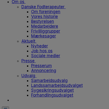
Om os
Danske Fodterapeuter
Om foreningen
Vores historie
Bestyrelsen
Medarbejdere
Frivilliggrupper
Mærkesager
Aktuelt
Nyheder
Job hos os
Sociale medier
Presse
Presserum
Annoncering
Udvalg
Samarbejdsudvalg
Landssamarbejdsudvalget
Sygesikringsudvalget
Forhandlingsudvalget