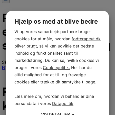
Pas på dig selv med
Hjælp os med at blive bedre
en
Vi og vores samarbejdspartnere bruger
cookies for at måle, hvordan
fodterapeut.dk
sundhedsforsikring
bliver brugt, så vi kan udvikle det bedste
indhold og funktionalitet samt til
markedsføring. Du kan se, hvilke cookies vi
Skrevet
den
5. november 2024
7. marts 2025
|
bruger i vores
Cookiepolitik.
Her har du
Nyheder
altid mulighed for at til- og fravælge
cookies eller trække dit samtykke tilbage.
Fra 1. januar 2025
Læs mere om, hvordan vi behandler dine
kan alle
persondata i vores
Datapolitik
.
VIS
DETALJER