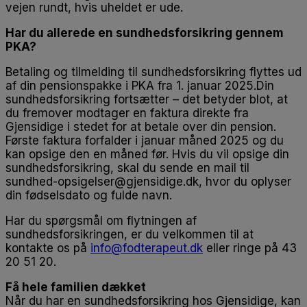
vejen rundt, hvis uheldet er ude.
Har du allerede en sundhedsforsikring gennem
PKA?
Betaling og tilmelding til sundhedsforsikring flyttes ud
af din pensionspakke i PKA fra 1. januar 2025.Din
sundhedsforsikring fortsætter – det betyder blot, at
du fremover modtager en faktura direkte fra
Gjensidige i stedet for at betale over din pension.
Første faktura forfalder i januar måned 2025 og du
kan opsige den en måned før. Hvis du vil opsige din
sundhedsforsikring, skal du sende en mail til
sundhed-opsigelser@gjensidige.dk, hvor du oplyser
din fødselsdato og fulde navn.
Har du spørgsmål om flytningen af
sundhedsforsikringen, er du velkommen til at
kontakte os på
info@fodterapeut.dk
eller ringe på 43
20 51 20.
Få hele familien dækket
Når du har en sundhedsforsikring hos Gjensidige, kan