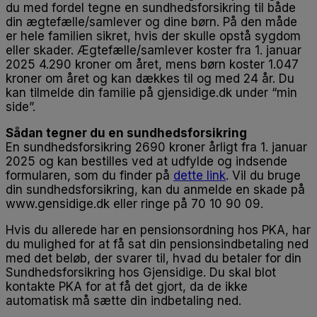
du med fordel tegne en sundhedsforsikring til både
din ægtefælle/samlever og dine børn. På den måde
er hele familien sikret, hvis der skulle opstå sygdom
eller skader. Ægtefælle/samlever koster fra 1. januar
2025 4.290 kroner om året, mens børn koster 1.047
kroner om året og kan dækkes til og med 24 år. Du
kan tilmelde din familie på gjensidige.dk under “min
side”.
Sådan tegner du en sundhedsforsikring
En sundhedsforsikring 2690 kroner årligt fra 1. januar
2025 og kan bestilles ved at udfylde og indsende
formularen, som du finder på
dette link
. Vil du bruge
din sundhedsforsikring, kan du anmelde en skade på
www.gensidige.dk eller ringe på 70 10 90 09.
Hvis du allerede har en pensionsordning hos PKA, har
du mulighed for at få sat din pensionsindbetaling ned
med det beløb, der svarer til, hvad du betaler for din
Sundhedsforsikring hos Gjensidige. Du skal blot
kontakte PKA for at få det gjort, da de ikke
automatisk må sætte din indbetaling ned.