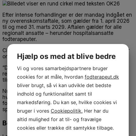
Efter intense forhandlinger er der mandag indgået en
ny overenskomstaftale, som gælder fra 1. april 2026
til og med 31. marts 2029. Aftalen gælder for alle
regionalt ansatte – herunder hospitalsansatte
fodterapeuter.
Cille Holse, formand for Danske Fodterapeuter, siger
Hjælp os med at blive bedre
om den nye overenskomstaftale:
”Det er en flot overenskomst, der både sikrer en
Vi og vores samarbejdspartnere bruger
reallønsfremgang og giver en større frihed til at
cookies for at måle, hvordan
fodterapeut.dk
tilrettelægge arbejdslivet.”
bliver brugt, så vi kan udvikle det bedste
Nu venter de organisationsspecifikke forhandlinger,
indhold og funktionalitet samt til
hvor der forhandles om yderligere 2 procent. Her
markedsføring. Du kan se, hvilke cookies vi
forhandler Danske Fodterapeuter de krav, der
specifikt gælder for fodterapeuter.
bruger i vores
Cookiepolitik.
Her har du
altid mulighed for at til- og fravælge
Bedre løn og øget fleksibilitet
cookies eller trække dit samtykke tilbage.