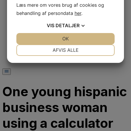
Job hos os
Læs mere om vores brug af cookies og
Sociale medier
behandling af persondata
her
.
Presse
Presserum
Annoncering
VIS
DETALJER
Udvalg
Samarbejdsudvalg
JA
NEJ
OK
JA
NEJ
Landssamarbejdsudvalget
NØDVENDIGE
PRÆFERENCER
Sygesikringsudvalget
AFVIS ALLE
Forhandlingsudvalget
JA
NEJ
JA
NEJ
MARKETING
STATISTIK
One young hispanic
business woman
using a calculator