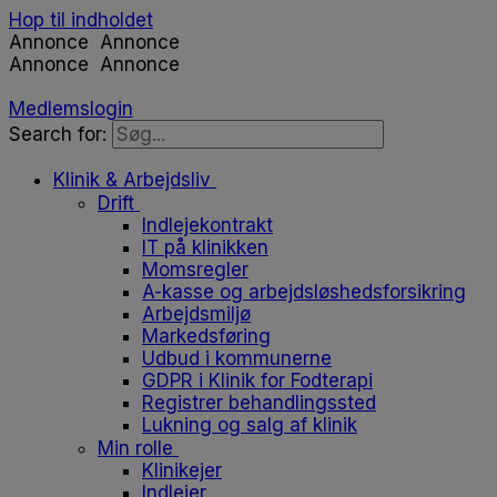
Hop til indholdet
Annonce
Annonce
Annonce
Annonce
Medlemslogin
Search for:
Klinik & Arbejdsliv
Drift
Indlejekontrakt
IT på klinikken
Momsregler
A-kasse og arbejdsløshedsforsikring
Arbejdsmiljø
Markedsføring
Udbud i kommunerne
GDPR i Klinik for Fodterapi
Registrer behandlingssted
Lukning og salg af klinik
Min rolle
Klinikejer
Indlejer