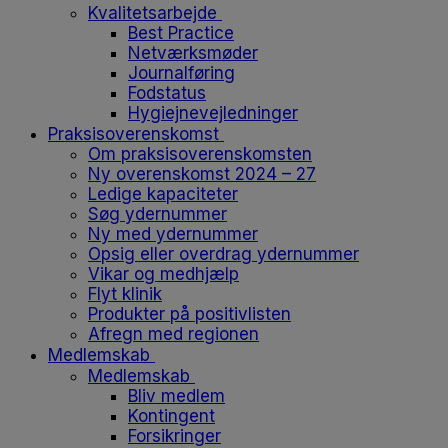
Kvalitetsarbejde
Best Practice
Netværksmøder
Journalføring
Fodstatus
Hygiejnevejledninger
Praksisoverenskomst
Om praksisoverenskomsten
Ny overenskomst 2024 – 27
Ledige kapaciteter
Søg ydernummer
Ny med ydernummer
Opsig eller overdrag ydernummer
Vikar og medhjælp
Flyt klinik
Produkter på positivlisten
Afregn med regionen
Medlemskab
Medlemskab
Bliv medlem
Kontingent
Forsikringer