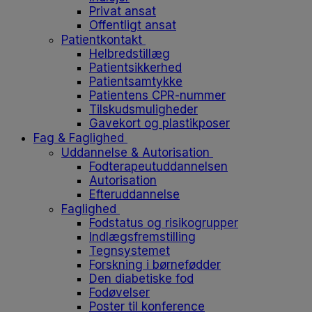
Privat ansat
Offentligt ansat
Patientkontakt
Helbredstillæg
Patientsikkerhed
Patientsamtykke
Patientens CPR-nummer
Tilskudsmuligheder
Gavekort og plastikposer
Fag & Faglighed
Uddannelse & Autorisation
Fodterapeutuddannelsen
Autorisation
Efteruddannelse
Faglighed
Fodstatus og risikogrupper
Indlægsfremstilling
Tegnsystemet
Forskning i børnefødder
Den diabetiske fod
Fodøvelser
Poster til konference