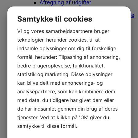
Afregning af udgifter
Medlemstilbud
Bomærke, varemærke og designguide
Samtykke til cookies
Medlemsfordele
Leverandørliste
Vi og vores samarbejdspartnere bruger
Job og klinikker til salg
teknologier, herunder cookies, til at
Fodens Dag
Studerende
indsamle oplysninger om dig til forskellige
Studiemedlemskab
formål, herunder: Tilpasning af annoncering,
Medlemsfordele for studerende
Dit første job
bedre brugeroplevelse, funktionalitet,
Historien bag emblemet
statistik og marketing. Disse oplysninger
Om os
kan blive delt med annoncerings- og
Danske Fodterapeuter
Om foreningen
analysepartnere, som kan kombinere dem
Vores historie
med data, du tidligere har givet dem eller
Bestyrelsen
Medarbejdere
de har indsamlet gennem din brug af deres
Frivilliggrupper
tjenester. Ved at klikke på 'OK' giver du
Mærkesager
samtykke til disse formål.
Aktuelt
Nyheder