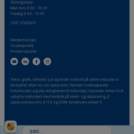
Åbningstider
Man-tors 9.30 - 15.00
Fredag 9.00 - 14.00
CVR:
27425917
Medlemslogin
Cookiepolitik
Privatlivspolitik
Tekst, grafik, billeder, lyd og andet indhold på dette website er
beskyttet efter lov om ophavsret. Danske Fodterapeuter
forbeholder sig alle rettigheder til indholdet, herunder retten til at
udnytte indholdet med henblik på tekst- og datamining, jf.
ophavsretslovens § 11 b og DSM-direktivets artikel 4.
Search