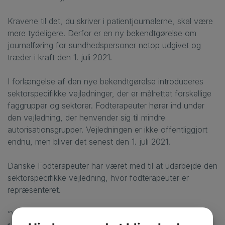
Kravene til det, du skriver i patientjournalerne, skal være
mere tydeligere. Derfor er en ny bekendtgørelse om
journalføring for sundhedspersoner netop udgivet og
træder i kraft den 1. juli 2021.
I forlængelse af den nye bekendtgørelse introduceres
sektorspecifikke vejledninger, der er målrettet forskellige
faggrupper og sektorer. Fodterapeuter hører ind under
den vejledning, der henvender sig til mindre
autorisationsgrupper. Vejledningen er ikke offentliggjort
endnu, men bliver det senest den 1. juli 2021.
Danske Fodterapeuter har været med til at udarbejde den
sektorspecifikke vejledning, hvor fodterapeuter er
repræsenteret.
”Vi forventer, at vejledningen gør det tydeligere for