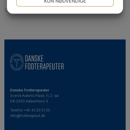
KUN NØDVENDIGE
Opdateret 28. juni 2021
JA
NEJ
JA
NEJ
MARKETING
STATISTIK
Danske Fodterapeuter
Svend Aukens Plads 11, 2. sal
DK-2300 København S
Telefon
+45 43 20 51 20
info@fodterapeut.dk