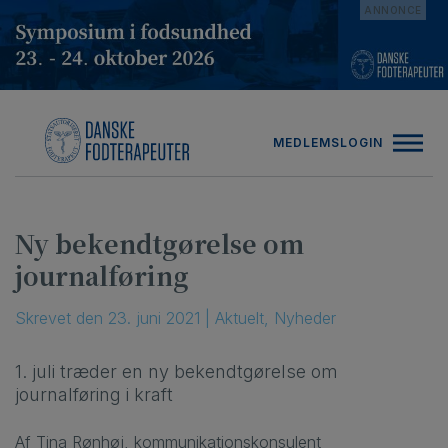
Hop
ANNONCE
til
indholdet
MEDLEMSLOGIN
Ny bekendtgørelse om
journalføring
Skrevet
den
23. juni 2021
|
Aktuelt
,
Nyheder
1. juli træder en ny bekendtgørelse om
journalføring i kraft
Af Tina Rønhøj, kommunikationskonsulent