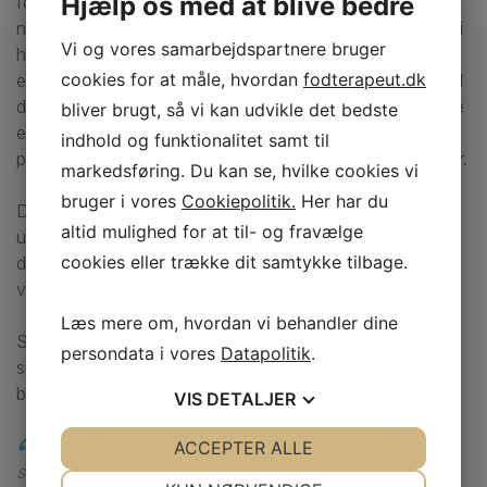
Hjælp os med at blive bedre
fodterapeuter, hvilke oplysninger, der er relevante og
nødvendige og derfor skal fremgå af patientjournalen. Vi
Vi og vores samarbejdspartnere bruger
har arbejdet for at brugen af tegnsystemet, som udgør
cookies for at måle, hvordan
fodterapeut.dk
en vigtig faglig norm for faget, fremgår af vejledningen. I
den forbindelse er blandt andet blevet indført, at der ikke
bliver brugt, så vi kan udvikle det bedste
er krav om dobbeltdokumentation”, siger Birgitte Silkjær,
indhold og funktionalitet samt til
projektleder for kvalitetsudvikling i Danske Fodterapeuter.
markedsføring. Du kan se, hvilke cookies vi
bruger i vores
Cookiepolitik.
Her har du
Danske Fodterapeuters kurser i journalføring, som bliver
altid mulighed for at til- og fravælge
udbudt til efteråret, vil blandt andet tage udgangspunkt i
cookies eller trække dit samtykke tilbage.
den nye bekendtgørelse og den sektorspecifikke
vejledning.
Læs mere om, hvordan vi behandler dine
Styrelsen for Patientsikkerhed giver alle autoriserede
persondata i vores
Datapolitik
.
sundhedspersoner i Danmark besked om den nye
bekendtgørelse i e-boks omkring den 1. juli.
VIS
DETALJER
Ny bekendtgørelse om journalføring udvides med
JA
NEJ
ACCEPTER ALLE
JA
NEJ
sektorspecifikke instrukser. Foto: Mie Hampen
NØDVENDIGE
PRÆFERENCER