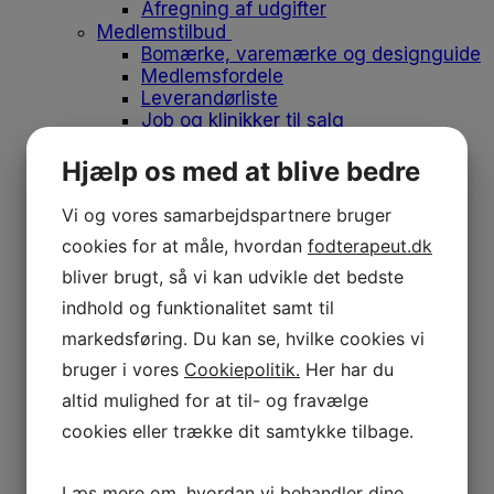
Afregning af udgifter
Medlemstilbud
Bomærke, varemærke og designguide
Medlemsfordele
Leverandørliste
Job og klinikker til salg
Fodens Dag
Studerende
Hjælp os med at blive bedre
Studiemedlemskab
Medlemsfordele for studerende
Vi og vores samarbejdspartnere bruger
Dit første job
cookies for at måle, hvordan
fodterapeut.dk
Historien bag emblemet
Om os
bliver brugt, så vi kan udvikle det bedste
Danske Fodterapeuter
indhold og funktionalitet samt til
Om foreningen
markedsføring. Du kan se, hvilke cookies vi
Vores historie
Bestyrelsen
bruger i vores
Cookiepolitik.
Her har du
Medarbejdere
altid mulighed for at til- og fravælge
Frivilliggrupper
cookies eller trække dit samtykke tilbage.
Mærkesager
Aktuelt
Nyheder
Læs mere om, hvordan vi behandler dine