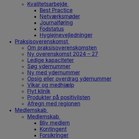
Kvalitetsarbejde
Best Practice
Netværksmøder
Journalføring
Fodstatus
Hygiejnevejledninger
Praksisoverenskomst
Om praksisoverenskomsten
Ny overenskomst 2024 – 27
Ledige kapaciteter
Søg ydernummer
Ny med ydernummer
Opsig eller overdrag ydernummer
Vikar og medhjælp
Flyt klinik
Produkter på positivlisten
Afregn med regionen
Medlemskab
Medlemskab
Bliv medlem
Kontingent
Forsikringer