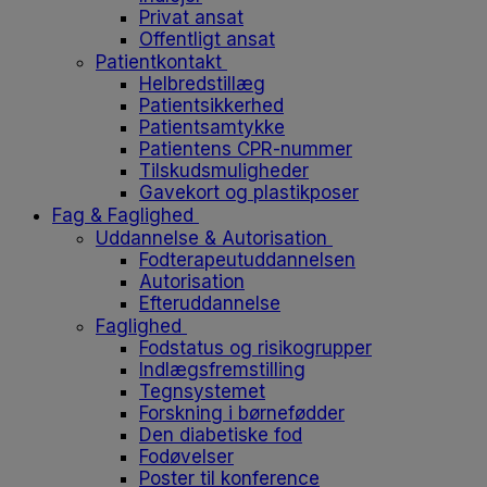
Privat ansat
Offentligt ansat
Patientkontakt
Helbredstillæg
Patientsikkerhed
Patientsamtykke
Patientens CPR-nummer
Tilskudsmuligheder
Gavekort og plastikposer
Fag & Faglighed
Uddannelse & Autorisation
Fodterapeutuddannelsen
Autorisation
Efteruddannelse
Faglighed
Fodstatus og risikogrupper
Indlægsfremstilling
Tegnsystemet
Forskning i børnefødder
Den diabetiske fod
Fodøvelser
Poster til konference