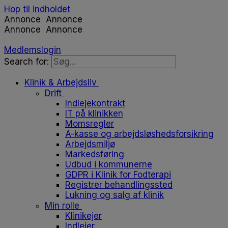
Hop til indholdet
Annonce
Annonce
Annonce
Annonce
Medlemslogin
Search for:
Klinik & Arbejdsliv
Drift
Indlejekontrakt
IT på klinikken
Momsregler
A-kasse og arbejdsløshedsforsikring
Arbejdsmiljø
Markedsføring
Udbud i kommunerne
GDPR i Klinik for Fodterapi
Registrer behandlingssted
Lukning og salg af klinik
Min rolle
Klinikejer
Indlejer