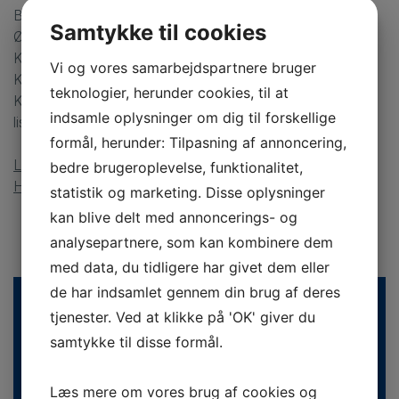
Bispebjerg, Brønshøj-Husum Indre By, Nørrebro,
Samtykke til cookies
Østerbro, Bornholms Regionskommune, Albertslund
Kommune, Amager, Brøndby Kommune, Glostrup
Vi og vores samarbejdspartnere bruger
Kommune, Hvidovre Kommune, Høje-Taastrup
teknologier, herunder cookies, til at
Kommune, Ishøj Kommune og Vesterbro. Se den fulde
indsamle oplysninger om dig til forskellige
liste.
formål, herunder: Tilpasning af annoncering,
Læs, hvordan du søger et ydernummer i Region
bedre brugeroplevelse, funktionalitet,
Hovedstaden
statistik og marketing. Disse oplysninger
kan blive delt med annoncerings- og
analysepartnere, som kan kombinere dem
med data, du tidligere har givet dem eller
de har indsamlet gennem din brug af deres
tjenester. Ved at klikke på 'OK' giver du
samtykke til disse formål.
Læs mere om vores brug af cookies og