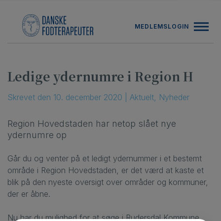
Hop
ANNONCE
til
MEDLEMSLOGIN
indholdet
Ledige ydernumre i Region H
Skrevet
den
10. december 2020
|
Aktuelt
,
Nyheder
Region Hovedstaden har netop slået nye
ydernumre op
Går du og venter på et ledigt ydernummer i et bestemt
område i Region Hovedstaden, er det værd at kaste et
blik på den nyeste oversigt over områder og kommuner,
der er åbne.
Nu har du mulighed for at søge i Rudersdal Kommune,