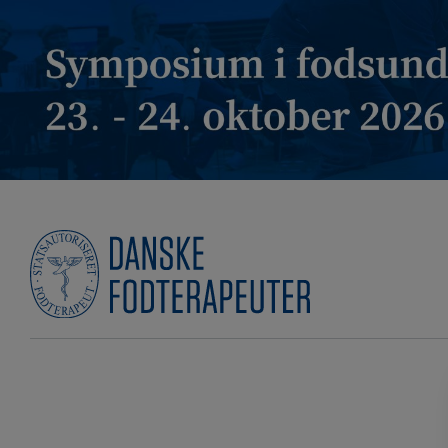
Hop
til
indholdet