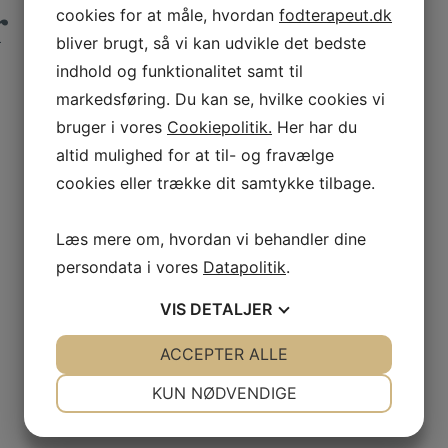
r
cookies for at måle, hvordan
fodterapeut.dk
bliver brugt, så vi kan udvikle det bedste
indhold og funktionalitet samt til
markedsføring. Du kan se, hvilke cookies vi
bruger i vores
Cookiepolitik.
Her har du
altid mulighed for at til- og fravælge
cookies eller trække dit samtykke tilbage.
Læs mere om, hvordan vi behandler dine
persondata i vores
Datapolitik
.
VIS
DETALJER
JA
NEJ
ACCEPTER ALLE
JA
NEJ
NØDVENDIGE
PRÆFERENCER
KUN NØDVENDIGE
JA
NEJ
JA
NEJ