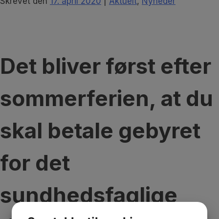
Skrevet
den
17. april 2020
|
Aktuelt
,
Nyheder
Det bliver først efter
sommerferien, at du
skal betale gebyret
for det
sundhedsfaglige