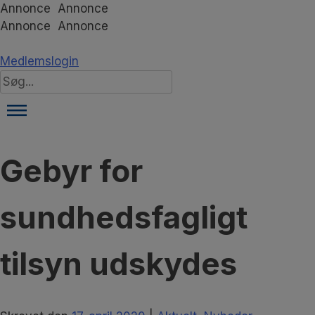
Hop
Annonce
Annonce
til
Annonce
Annonce
indholdet
Medlemslogin
Search
for:
Gebyr for
sundhedsfagligt
tilsyn udskydes