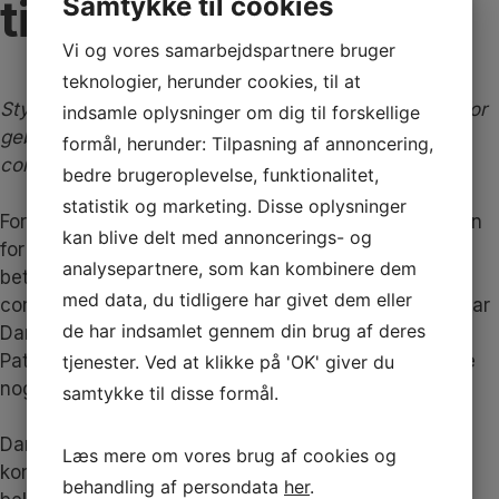
tilsyn
Samtykke til cookies
Vi og vores samarbejdspartnere bruger
teknologier, herunder cookies, til at
Styrelsen for Patientsikkerhed udskyder betalingen for
indsamle oplysninger om dig til forskellige
gebyr for det sundhedsfaglige tilsyn på grund af
formål, herunder: Tilpasning af annoncering,
coronakrisenFoto: IstockPhoto
bedre brugeroplevelse, funktionalitet,
statistik og marketing. Disse oplysninger
Forsommeren er normalt det tidspunkt, hvor Styrelsen
kan blive delt med annoncerings- og
for Patientsikkerhed sender den årlige faktura for
analysepartnere, som kan kombinere dem
betaling for
det sundhedsfaglige tilsyn
. I lyset af
med data, du tidligere har givet dem eller
coronakrisen og den spinkle indtjening i klinikkerne har
de har indsamlet gennem din brug af deres
Danske Fodterapeuter kontaktet Styrelsen for
Patientsikkerhed for at høre, om det er muligt at gøre
tjenester. Ved at klikke på 'OK' giver du
noget ved denne opkrævning.
samtykke til disse formål.
Danske Fodterapeuter har ikke været alene om at
Læs mere om vores brug af cookies og
kontakte Styrelsen for Patientsikkerhed om
behandling af persondata
her
.