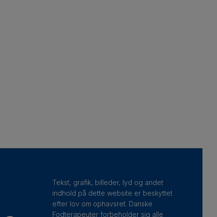
Tekst, grafik, billeder, lyd og andet
indhold på dette website er beskyttet
efter lov om ophavsret. Danske
Fodterapeuter forbeholder sig alle