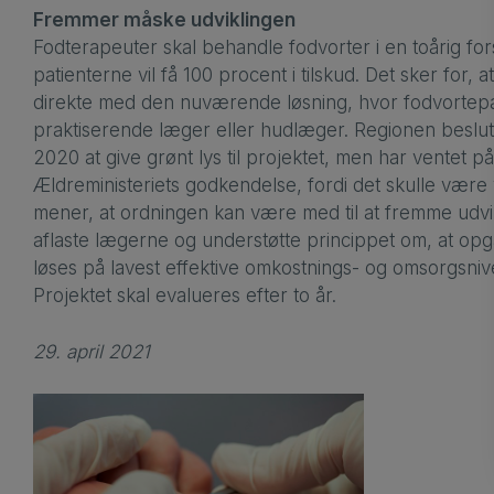
Fremmer måske udviklingen
Fodterapeuter skal behandle fodvorter i en toårig fo
patienterne vil få 100 procent i tilskud. Det sker for
direkte med den nuværende løsning, hvor fodvortepat
praktiserende læger eller hudlæger. Regionen beslut
2020 at give grønt lys til projektet, men har ventet 
Ældreministeriets godkendelse, fordi det skulle være v
mener, at ordningen kan være med til at fremme udv
aflaste lægerne og understøtte princippet om, at op
løses på lavest effektive omkostnings- og omsorgsni
Projektet skal evalueres efter to år.
29. april 2021