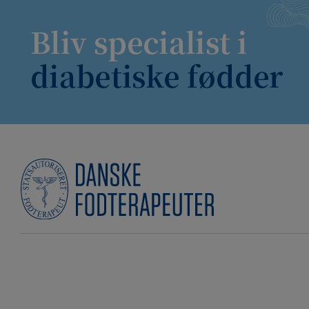
Hop
til
indholdet