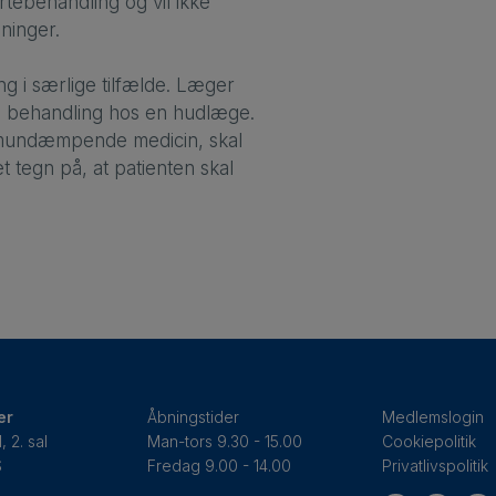
rtebehandling og vil ikke
ninger.
 i særlige tilfælde. Læger
sfri behandling hos en hudlæge.
 immundæmpende medicin, skal
t tegn på, at patienten skal
er
Åbningstider
Medlemslogin
 2. sal
Man-tors 9.30 - 15.00
Cookiepolitik
S
Fredag 9.00 - 14.00
Privatlivspolitik