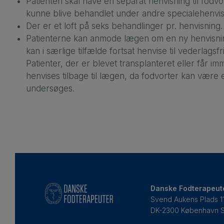
Patienten skal have en separat henvisning til fodvo
kunne blive behandlet under andre specialehenvis
Der er et loft på seks behandlinger pr. henvisning.
Patienterne kan anmode lægen om en ny henvisning
kan i særlige tilfælde fortsat henvise til vederlag
Patienter, der er blevet transplanteret eller får
henvises tilbage til lægen, da fodvorter kan være e
undersøges.
Danske Fodterapeut
Svend Aukens Plads 11,
DK-2300 København 