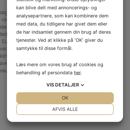
kan blive delt med annoncerings- og
rsøgsordning, hvor
analysepartnere, som kan kombinere dem
, at regionen kan sammenligne
med data, du tidligere har givet dem eller
ienter bliver behandlet hos
de har indsamlet gennem din brug af deres
tede allerede i maj måned
tjenester. Ved at klikke på 'OK' giver du
på Sundheds- og
samtykke til disse formål.
ederlagsfrit. Ministeriet
iklingen i sundhedsvæsenet,
gaver i sundhedsvæsenet skal
Læs mere om vores brug af cookies og
veau (LEON-princippet).
behandling af persondata
her
.
VIS
DETALJER
JA
NEJ
OK
JA
NEJ
NØDVENDIGE
PRÆFERENCER
AFVIS ALLE
JA
NEJ
JA
NEJ
MARKETING
STATISTIK