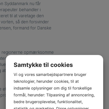
ion Syddanmark nu får
erapeuter behandler i
eret til at varetage den
 vorten, så den forsvinder
stensen, formand for Danske
øre regionerne opmærksomme
ter med fordel kan løfte fra
Samtykke til cookies
lueres, håber Tina
sig at overlade behandlingen af
Vi og vores samarbejdspartnere bruger
teknologier, herunder cookies, til at
indsamle oplysninger om dig til forskellige
 et nyt speciale i
formål, herunder: Tilpasning af annoncering,
 projekter skal undersøge”,
bedre brugeroplevelse, funktionalitet,
statistik og marketing. Disse oplysninger