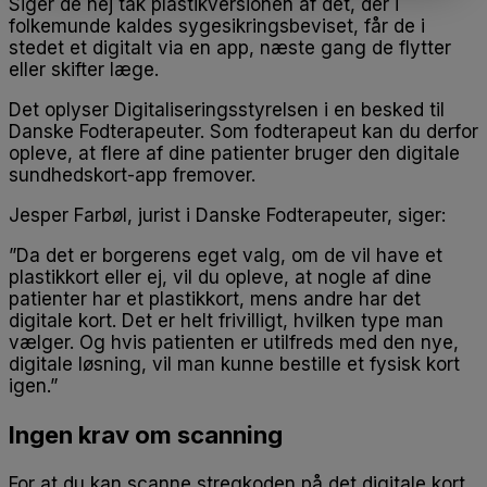
Siger de nej tak plastikversionen af det, der i
folkemunde kaldes sygesikringsbeviset, får de i
stedet et digitalt via en app, næste gang de flytter
eller skifter læge.
Det oplyser Digitaliseringsstyrelsen i en besked til
Danske Fodterapeuter. Som fodterapeut kan du derfor
opleve, at flere af dine patienter bruger den digitale
sundhedskort-app fremover.
Jesper Farbøl, jurist i Danske Fodterapeuter, siger:
”Da det er borgerens eget valg, om de vil have et
plastikkort eller ej, vil du opleve, at nogle af dine
patienter har et plastikkort, mens andre har det
digitale kort. Det er helt frivilligt, hvilken type man
vælger. Og hvis patienten er utilfreds med den nye,
digitale løsning, vil man kunne bestille et fysisk kort
igen.”
Ingen krav om scanning
For at du kan scanne stregkoden på det digitale kort,