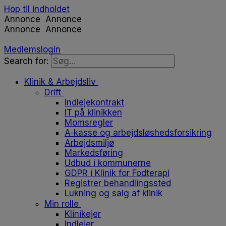
Hop til indholdet
Annonce
Annonce
Annonce
Annonce
Medlemslogin
Search for:
Klinik & Arbejdsliv
Drift
Indlejekontrakt
IT på klinikken
Momsregler
A-kasse og arbejdsløshedsforsikring
Arbejdsmiljø
Markedsføring
Udbud i kommunerne
GDPR i Klinik for Fodterapi
Registrer behandlingssted
Lukning og salg af klinik
Min rolle
Klinikejer
Indlejer