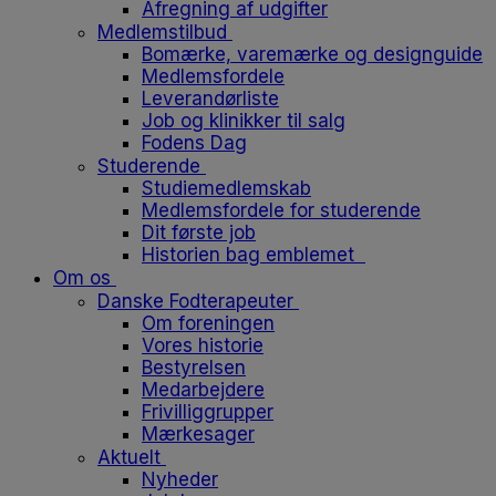
Afregning af udgifter
Medlemstilbud
Bomærke, varemærke og designguide
Medlemsfordele
Leverandørliste
Job og klinikker til salg
Fodens Dag
Studerende
Studiemedlemskab
Medlemsfordele for studerende
Dit første job
Historien bag emblemet
Om os
Danske Fodterapeuter
Om foreningen
Vores historie
Bestyrelsen
Medarbejdere
Frivilliggrupper
Mærkesager
Aktuelt
Nyheder