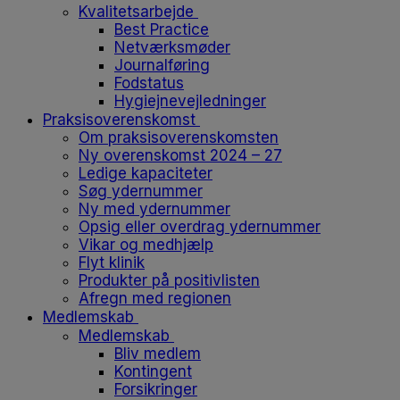
Kvalitetsarbejde
Best Practice
Netværksmøder
Journalføring
Fodstatus
Hygiejnevejledninger
Praksisoverenskomst
Om praksisoverenskomsten
Ny overenskomst 2024 – 27
Ledige kapaciteter
Søg ydernummer
Ny med ydernummer
Opsig eller overdrag ydernummer
Vikar og medhjælp
Flyt klinik
Produkter på positivlisten
Afregn med regionen
Medlemskab
Medlemskab
Bliv medlem
Kontingent
Forsikringer