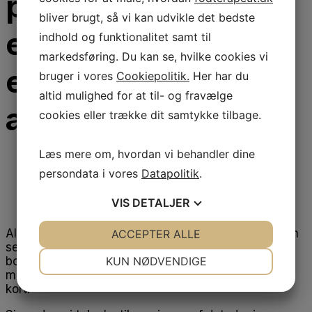
plastik eller bruge
bliver brugt, så vi kan udvikle det bedste
et digitalt kort via
indhold og funktionalitet samt til
markedsføring. Du kan se, hvilke cookies vi
en sundhedskort-
bruger i vores
Cookiepolitik.
Her har du
altid mulighed for at til- og fravælge
app.
cookies eller trække dit samtykke tilbage.
Læs mere om, hvordan vi behandler dine
persondata i vores
Datapolitik
.
VIS
DETALJER
Alle danskere får fra tirsdag den 27. maj 2025 via en
JA
NEJ
ACCEPTER ALLE
JA
NEJ
selvbetjeningsløsning i sundhedskort-appen og på
NØDVENDIGE
PRÆFERENCER
borger.dk mulighed for vælge, om de fortsat vil
KUN NØDVENDIGE
modtage et plastikkort eller foretrækker et digitalt
JA
NEJ
JA
NEJ
kort.
MARKETING
STATISTIK