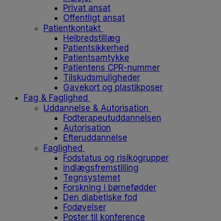
Privat ansat
Offentligt ansat
Patientkontakt
Helbredstillæg
Patientsikkerhed
Patientsamtykke
Patientens CPR-nummer
Tilskudsmuligheder
Gavekort og plastikposer
Fag & Faglighed
Uddannelse & Autorisation
Fodterapeutuddannelsen
Autorisation
Efteruddannelse
Faglighed
Fodstatus og risikogrupper
Indlægsfremstilling
Tegnsystemet
Forskning i børnefødder
Den diabetiske fod
Fodøvelser
Poster til konference