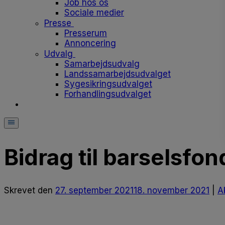
Job hos os
Sociale medier
Presse
Presserum
Annoncering
Udvalg
Samarbejdsudvalg
Landssamarbejdsudvalget
Sygesikringsudvalget
Forhandlingsudvalget
Bidrag til barselsfo
Skrevet
den
27. september 2021
18. november 2021
|
A