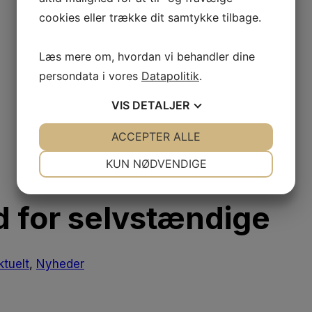
cookies eller trække dit samtykke tilbage.
Læs mere om, hvordan vi behandler dine
persondata i vores
Datapolitik
.
VIS
DETALJER
JA
NEJ
ACCEPTER ALLE
JA
NEJ
NØDVENDIGE
PRÆFERENCER
KUN NØDVENDIGE
JA
NEJ
JA
NEJ
nd for selvstændige
MARKETING
STATISTIK
ktuelt
,
Nyheder