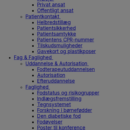
Privat ansat
Offentligt ansat
Patientkontakt
Helbredstillæg
Patientsikkerhed
Patientsamtykke
Patientens CPR-nummer
Tilskudsmuligheder
Gavekort og plastikposer
Fag & Faglighed
Uddannelse & Autorisation
Fodterapeutuddannelsen
Autorisation
Efteruddannelse
Faglighed
Fodstatus og risikogrupper
Indlægsfremstilling
Tegnsystemet
Forskning i børnefødder
Den diabetiske fod
Fodøvelser
Poster til konference