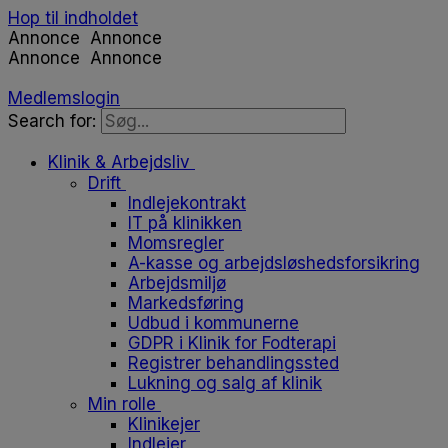
Hop til indholdet
Annonce
Annonce
Annonce
Annonce
Medlemslogin
Search for:
Klinik & Arbejdsliv
Drift
Indlejekontrakt
IT på klinikken
Momsregler
A-kasse og arbejdsløshedsforsikring
Arbejdsmiljø
Markedsføring
Udbud i kommunerne
GDPR i Klinik for Fodterapi
Registrer behandlingssted
Lukning og salg af klinik
Min rolle
Klinikejer
Indlejer