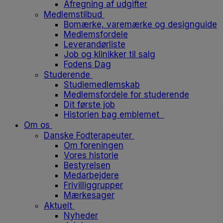
Afregning af udgifter
Medlemstilbud
Bomærke, varemærke og designguide
Medlemsfordele
Leverandørliste
Job og klinikker til salg
Fodens Dag
Studerende
Studiemedlemskab
Medlemsfordele for studerende
Dit første job
Historien bag emblemet
Om os
Danske Fodterapeuter
Om foreningen
Vores historie
Bestyrelsen
Medarbejdere
Frivilliggrupper
Mærkesager
Aktuelt
Nyheder