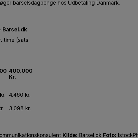
 søger barselsdagpenge hos Udbetaling Danmark.
 Barsel.dk
r. time (sats
000
400.000
Kr.
kr.
4.460 kr.
r.
3.098 kr.
, kommunikationskonsulent
Kilde:
Barsel.dk
Foto:
IstockP