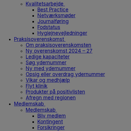
Kvalitetsarbejde
Best Practice
Netværksmøder
Journalføring
Fodstatus
Hygiejnevejledninger
Praksisoverenskomst
Om praksisoverenskomsten
Ny overenskomst 2024 – 27
Ledige kapaciteter
Søg ydernummer
Ny med ydernummer
Opsig eller overdrag ydernummer
Vikar og medhjælp
Flyt klinik
Produkter på positivlisten
Afregn med regionen
Medlemskab
Medlemskab
Bliv medlem
Kontingent
Forsikringer