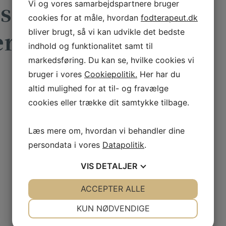
sson, Æresmedlem
Vi og vores samarbejdspartnere bruger
cookies for at måle, hvordan
fodterapeut.dk
erapeuter
bliver brugt, så vi kan udvikle det bedste
indhold og funktionalitet samt til
markedsføring. Du kan se, hvilke cookies vi
bruger i vores
Cookiepolitik.
Her har du
altid mulighed for at til- og fravælge
cookies eller trække dit samtykke tilbage.
Læs mere om, hvordan vi behandler dine
persondata i vores
Datapolitik
.
VIS
DETALJER
JA
NEJ
ACCEPTER ALLE
JA
NEJ
NØDVENDIGE
PRÆFERENCER
KUN NØDVENDIGE
JA
NEJ
JA
NEJ