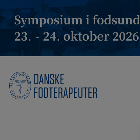
Hop
til
indholdet