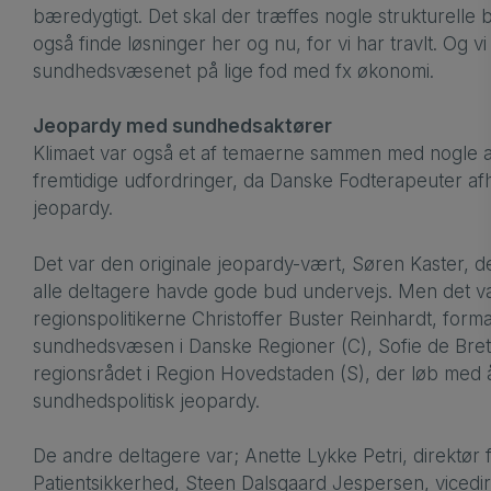
bæredygtigt. Det skal der træffes nogle strukturelle 
også finde løsninger her og nu, for vi har travlt. Og 
sundhedsvæsenet på lige fod med fx økonomi.
Jeopardy med sundhedsaktører
Klimaet var også et af temaerne sammen med nogle
fremtidige udfordringer, da Danske Fodterapeuter afh
jeopardy.
Det var den originale jeopardy-vært, Søren Kaster, 
alle deltagere havde gode bud undervejs. Men det v
regionspolitikerne Christoffer Buster Reinhardt, form
sundhedsvæsen i Danske Regioner (C), Sofie de Brett
regionsrådet i Region Hovedstaden (S), der løb med år
sundhedspolitisk jeopardy.
De andre deltagere var; Anette Lykke Petri, direktør 
Patientsikkerhed, Steen Dalsgaard Jespersen, vicedir