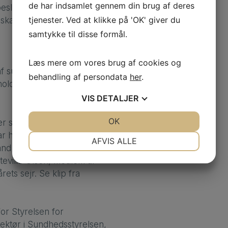
de har indsamlet gennem din brug af deres
beslutninger om. Men vi skal
tjenester. Ved at klikke på 'OK' giver du
vi skal vægte bæredygtighed i
samtykke til disse formål.
Læs mere om vores brug af cookies og
 af sundhedsvæsenets andre
behandling af persondata
her
.
oldt en sundhedspolitisk
VIS
DETALJER
JA
NEJ
OK
JA
NEJ
der styrede quizzens gang. Og
ar holdet med
NØDVENDIGE
PRÆFERENCER
AFVIS ALLE
and for udvalget for det nære
JA
NEJ
JA
NEJ
eville Olsen, medlem af
ets sejr. Se klip fra
MARKETING
STATISTIK
for Styrelsen for
ektør i Sundhedsstyrelsen,