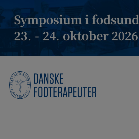
Hop
til
indholdet