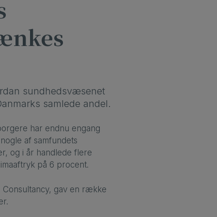
s
sænkes
vordan sundhedsvæsenet
f Danmarks samlede andel.
g borgere har endnu engang
m nogle af samfundets
r, og i år handlede flere
maaftryk på 6 procent.
e Consultancy, gav en række
er.