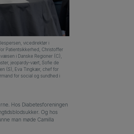
espersen, vicedirektør i
or Patientsikkerhed, Christoffer
dsvæsen i Danske Regioner (C),
aster, jeopardy-vært, Sofie de
en (S), Eva Tingkær, chef for
ormand for social og sundhed i
erne. Hos Diabetesforeningen
langtidsblodsukker. Og hos
kunne man møde Camilla