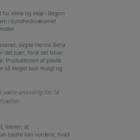
r klima og miljø i Region
ngen i sundhedsvæsenet
idler.
væsenet, sagde Henrik Beha
 det især, fordi det bliver
te. Produktionen af plastik
ge så meget som muligt og
n være ansvarlig for 14
tsætter.
t, mener, at
man bedre kan vurdere, hvad