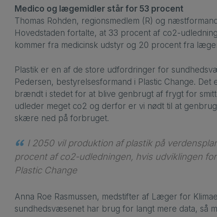
Medico og lægemidler står for 53 procent
Thomas Rohden, regionsmedlem (R) og næstformand fo
Hovedstaden fortalte, at 33 procent af co2-udledni
kommer fra medicinsk udstyr og 20 procent fra lægem
Plastik er en af de store udfordringer for sundheds
Pedersen, bestyrelsesformand i Plastic Change. Det er
brændt i stedet for at blive genbrugt af frygt for smit
udleder meget co2 og derfor er vi nødt til at genbru
skære ned på forbruget.
I 2050 vil produktion af plastik på verdenspla
procent af co2-udledningen, hvis udviklingen for
Plastic Change
Anna Roe Rasmussen, medstifter af Læger for Klimae
sundhedsvæsenet har brug for langt mere data, så 