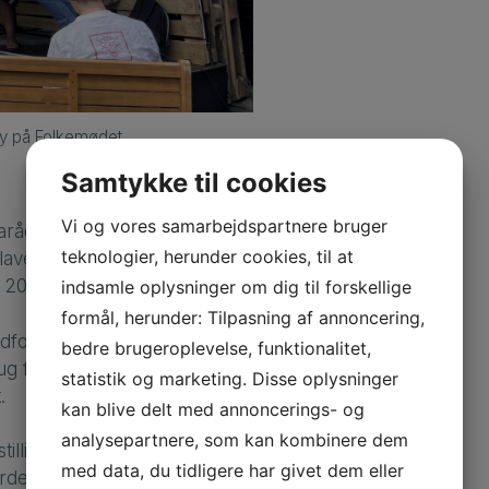
cy på Folkemødet
Samtykke til cookies
Vi og vores samarbejdspartnere bruger
arådet, understregede flere
teknologier, herunder cookies, til at
 lave et klimaregnskab for
a 2045.
indsamle oplysninger om dig til forskellige
formål, herunder: Tilpasning af annoncering,
ornuft sagde, at viden ikke
bedre brugeroplevelse, funktionalitet,
g for en national plan, og at
statistik og marketing. Disse oplysninger
.
kan blive delt med annoncerings- og
analysepartnere, som kan kombinere dem
tilling i Region Hovedstaden,
med data, du tidligere har givet dem eller
vurdere, hvad der er mest