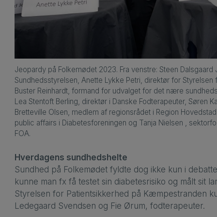
Jeopardy på Folkemødet 2023. Fra venstre: Steen Dalsgaard J
Sundhedsstyrelsen, Anette Lykke Petri, direktør for Styrelsen f
Buster Reinhardt, formand for udvalget for det nære sundhe
Lea Stentoft Berling, direktør i Danske Fodterapeuter, Søren K
Bretteville Olsen, medlem af regionsrådet i Region Hovedstad
public affairs i Diabetesforeningen og Tanja Nielsen , sektorf
FOA.
Hverdagens sundhedshelte
Sundhed på Folkemødet fyldte dog ikke kun i debatt
kunne man fx få testet sin diabetesrisiko og målt sit 
Styrelsen for Patientsikkerhed på Kæmpestranden 
Ledegaard Svendsen og Fie Ørum, fodterapeuter.