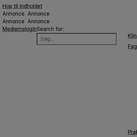
Hop til indholdet
Annonce
Annonce
Annonce
Annonce
Medlemslogin
Search for:
Klin
Fag
Pra