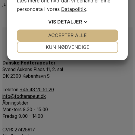
Læs mere om, hvordan vi behandler dine
juni 2021
persondata i vores
Datapolitik
.
VIS
DETALJER
JA
NEJ
ACCEPTER ALLE
JA
NEJ
NØDVENDIGE
PRÆFERENCER
KUN NØDVENDIGE
JA
NEJ
JA
NEJ
Danske Fodterapeuter
MARKETING
STATISTIK
Svend Aukens Plads 11, 2. sal
DK-2300 København S
Telefon
+45 43 20 51 20
info@fodterapeut.dk
Åbningstider
Man-tors 9.30 - 15.00
Fredag 9.00 - 14.00
CVR:
27425917