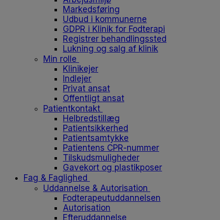
Markedsføring
Udbud i kommunerne
GDPR i Klinik for Fodterapi
Registrer behandlingssted
Lukning og salg af klinik
Min rolle
Klinikejer
Indlejer
Privat ansat
Offentligt ansat
Patientkontakt
Helbredstillæg
Patientsikkerhed
Patientsamtykke
Patientens CPR-nummer
Tilskudsmuligheder
Gavekort og plastikposer
Fag & Faglighed
Uddannelse & Autorisation
Fodterapeutuddannelsen
Autorisation
Efteruddannelse