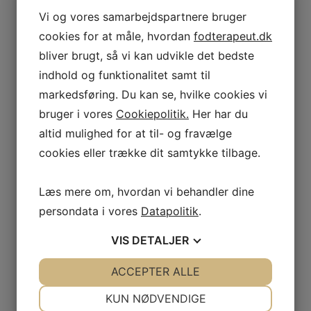
Vi og vores samarbejdspartnere bruger
cookies for at måle, hvordan
fodterapeut.dk
bliver brugt, så vi kan udvikle det bedste
indhold og funktionalitet samt til
markedsføring. Du kan se, hvilke cookies vi
bruger i vores
Cookiepolitik.
Her har du
altid mulighed for at til- og fravælge
cookies eller trække dit samtykke tilbage.
Læs mere om, hvordan vi behandler dine
persondata i vores
Datapolitik
.
VIS
DETALJER
JA
NEJ
ACCEPTER ALLE
JA
NEJ
NØDVENDIGE
PRÆFERENCER
KUN NØDVENDIGE