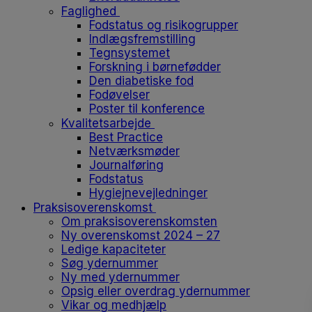
Faglighed
Fodstatus og risikogrupper
Indlægsfremstilling
Tegnsystemet
Forskning i børnefødder
Den diabetiske fod
Fodøvelser
Poster til konference
Kvalitetsarbejde
Best Practice
Netværksmøder
Journalføring
Fodstatus
Hygiejnevejledninger
Praksisoverenskomst
Om praksisoverenskomsten
Ny overenskomst 2024 – 27
Ledige kapaciteter
Søg ydernummer
Ny med ydernummer
Opsig eller overdrag ydernummer
Vikar og medhjælp