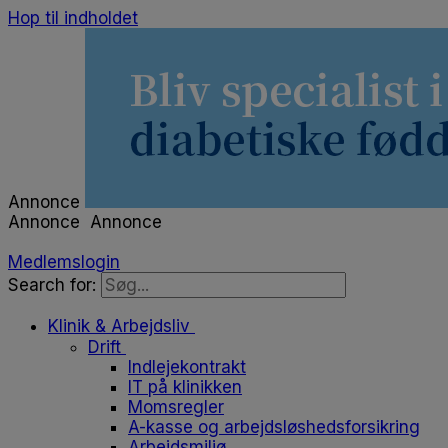
Hop til indholdet
Annonce
Annonce
Annonce
Medlemslogin
Search for:
Klinik & Arbejdsliv
Drift
Indlejekontrakt
IT på klinikken
Momsregler
A-kasse og arbejdsløshedsforsikring
Arbejdsmiljø