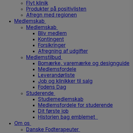
Flyt klinik
Produkter på positivlisten
Afregn med regionen
Medlemskab
Medlemskab
Bliv medlem
Kontingent
Forsikringer
Afregning af udgifter
Medlemstilbud
Bomærke, varemærke og designguide
Medlemsfordele
Leverandørliste
Job og klinikker til salg
Fodens Dag
Studerende
Studiemedlemskab
Medlemsfordele for studerende
Dit første job
Historien bag emblemet
Om os
Danske Fodterapeuter