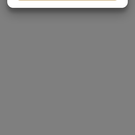
JA
NEJ
JA
NEJ
MARKETING
STATISTIK