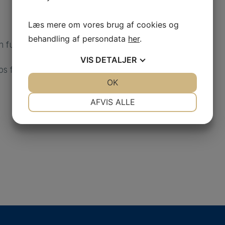
Læs mere om vores brug af cookies og
behandling af persondata
her
.
n fuldtid afhængigt af dine ønsker.
VIS
DETALJER
os for mere information.
JA
NEJ
OK
JA
NEJ
NØDVENDIGE
PRÆFERENCER
AFVIS ALLE
JA
NEJ
JA
NEJ
MARKETING
STATISTIK