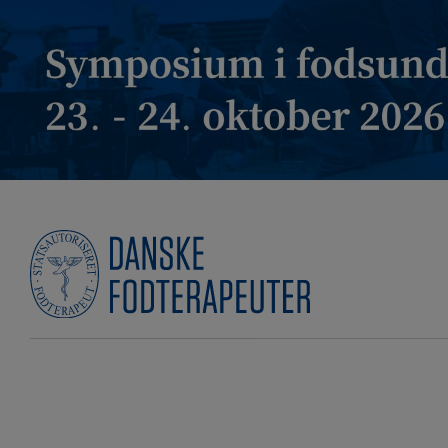
Hop
til
indholdet