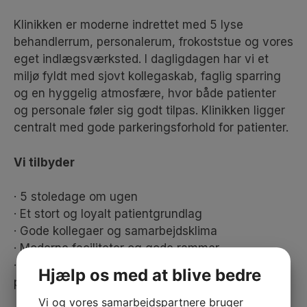
Klinikken er moderne indrettet med 5 lyse
behandlerrum, personalerum, frokoststue og vores
eget indlægsværksted. I dagligdagen har vi et
miljø fyldt med sjovt kollegaskab, faglig sparring
og en hyggelig atmosfære, hvor både patienter
og personale føler sig godt tilpas. Klinikken ligger
centralt med gode parkeringsforhold for patienter.
Vi tilbyder
· 5 stoledage om ugen
· Et stort og loyalt patientgrundlag
· Gode kollegaer og samarbejdsklima
· Moderne faciliteter og gode rammer
· Klinikken har ydernummer og god tilgang af
Hjælp os med at blive bedre
patienter
Vi og vores samarbejdspartnere bruger