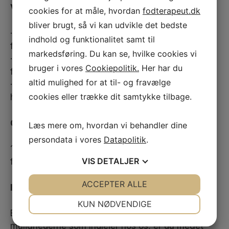
Vi søger dig, der
cookies for at måle, hvordan
fodterapeut.dk
bliver brugt, så vi kan udvikle det bedste
· Er statsautoriseret fodterapeut eller bliver
indhold og funktionalitet samt til
færdig- uddannet i sommeren 2026.
markedsføring. Du kan se, hvilke cookies vi
· Er en teamplayer, der bidrager til et positivt
bruger i vores
Cookiepolitik.
Her har du
fællesskab
altid mulighed for at til- og fravælge
· Sætter pris på høj faglighed og god stemning i
cookies eller trække dit samtykke tilbage.
hverdagen
Opstart
Læs mere om, hvordan vi behandler dine
persondata i vores
Datapolitik
.
1.oktober 2026 eller snarest derefter (Vi er
VIS
DETALJER
fleksible for den rette kandidat.)
JA
NEJ
ACCEPTER ALLE
JA
NEJ
Interesseret?
NØDVENDIGE
PRÆFERENCER
KUN NØDVENDIGE
Er du interesseret, og vil du høre mere om
JA
NEJ
JA
NEJ
mulighederne som Indlejer hos os, er du meget