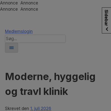
Hop
Annonce
Annonce
til
Annonce
Annonce
Sidebar
indholdet
Medlemslogin
Search
for:
Moderne, hyggelig
og travl klinik
Skrevet
den
1. juli 2026