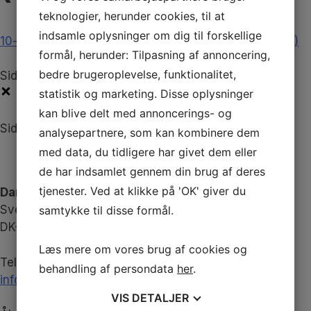
teknologier, herunder cookies, til at
indsamle oplysninger om dig til forskellige
10-fortegnelse-risikoanalyse-og-kontroller-140420 (1)
formål, herunder: Tilpasning af annoncering,
bedre brugeroplevelse, funktionalitet,
Sidebar
statistik og marketing. Disse oplysninger
kan blive delt med annoncerings- og
Sidebar
analysepartnere, som kan kombinere dem
med data, du tidligere har givet dem eller
de har indsamlet gennem din brug af deres
tjenester. Ved at klikke på 'OK' giver du
Danske Fodterapeuter
Svend Aukens Plads 11, 2. sal
samtykke til disse formål.
DK-2300 København S
Læs mere om vores brug af cookies og
Telefon
+45 43 20 51 20
behandling af persondata
her
.
info@fodterapeut.dk
VIS
DETALJER