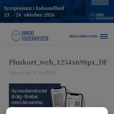
Hop
ANNONCE
til
indholdet
MEDLEMSLOGIN
Pluskort_web_1254x698px_DF
Skrevet
den
17. juni 2025