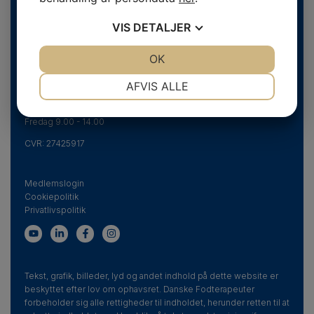
Svend Aukens Plads 11, 2. sal
DK-2300 København S
VIS
DETALJER
Telefon
+45 43 20 51 20
info@fodterapeut.dk
JA
NEJ
OK
JA
NEJ
NØDVENDIGE
PRÆFERENCER
AFVIS ALLE
Åbningstider
JA
NEJ
JA
NEJ
Man-tors 9.30 - 15.00
Fredag 9.00 - 14.00
MARKETING
STATISTIK
CVR:
27425917
Medlemslogin
Cookiepolitik
Privatlivspolitik
Tekst, grafik, billeder, lyd og andet indhold på dette website er
beskyttet efter lov om ophavsret. Danske Fodterapeuter
forbeholder sig alle rettigheder til indholdet, herunder retten til at