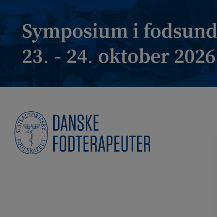
Hop
til
indholdet