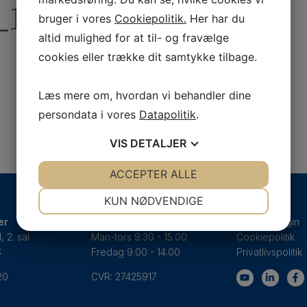
_1080x1080px_01
bruger i vores
Cookiepolitik.
Her har du
altid mulighed for at til- og fravælge
cookies eller trække dit samtykke tilbage.
Læs mere om, hvordan vi behandler dine
persondata i vores
Datapolitik
.
VIS
DETALJER
JA
NEJ
ACCEPTER ALLE
JA
NEJ
NØDVENDIGE
PRÆFERENCER
KUN NØDVENDIGE
er
Åbningstider
Medlemslogin
JA
NEJ
JA
NEJ
 2. sal
Man-tors 9.30 - 15.00
Cookiepolitik
MARKETING
STATISTIK
S
Fredag 9.00 - 14.00
Privatlivspolitik
20
CVR:
27425917