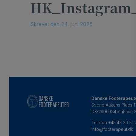
HK_Instagram
Skrevet
den
24. juni 2025
Danske Fodterapeut
Svend Aukens Plads 11,
DK-2300 København 
Telefon
+45 43 20 51 
info@fodterapeut.dk