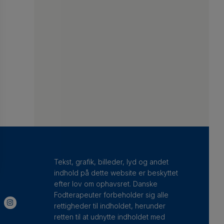
Tekst, grafik, billeder, lyd og andet
indhold på dette website er beskyttet
efter lov om ophavsret. Danske
Fodterapeuter forbeholder sig alle
rettigheder til indholdet, herunder
retten til at udnytte indholdet med