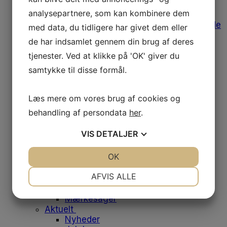
Afregning af udgifter
analysepartnere, som kan kombinere dem
Medlemstilbud
Bomærke, varemærke og designguide
med data, du tidligere har givet dem eller
Medlemsfordele
de har indsamlet gennem din brug af deres
Leverandørliste
Job og klinikker til salg
tjenester. Ved at klikke på 'OK' giver du
Fodens Dag
samtykke til disse formål.
Studerende
Studiemedlemskab
Medlemsfordele for studerende
Læs mere om vores brug af cookies og
Dit første job
behandling af persondata
her
.
Historien bag emblemet
Om os
VIS
DETALJER
Danske Fodterapeuter
Om foreningen
JA
NEJ
OK
JA
NEJ
Vores historie
Bestyrelsen
NØDVENDIGE
PRÆFERENCER
AFVIS ALLE
Medarbejdere
Frivilliggrupper
JA
NEJ
JA
NEJ
Mærkesager
MARKETING
STATISTIK
Aktuelt
Nyheder