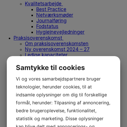
Kvalitetsarbejde
Best Practice
Netværksmøder
Journalføring
Fodstatus
Hygiejnevejledninger
Praksisoverenskomst
Om praksisoverenskomsten
Ny overenskomst 2024 – 27
Ledige kapaciteter
Søg ydernummer
Samtykke til cookies
Ny med ydernummer
Opsig eller overdrag ydernummer
Vikar og medhjælp
Vi og vores samarbejdspartnere bruger
Flyt klinik
teknologier, herunder cookies, til at
Produkter på positivlisten
indsamle oplysninger om dig til forskellige
Afregn med regionen
Medlemskab
formål, herunder: Tilpasning af annoncering,
Medlemskab
bedre brugeroplevelse, funktionalitet,
Bliv medlem
Kontingent
statistik og marketing. Disse oplysninger
Forsikringer
kan blive delt med annoncerings- og