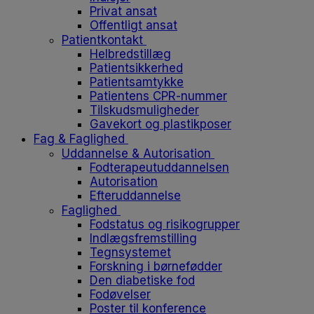
Privat ansat
Offentligt ansat
Patientkontakt
Helbredstillæg
Patientsikkerhed
Patientsamtykke
Patientens CPR-nummer
Tilskudsmuligheder
Gavekort og plastikposer
Fag & Faglighed
Uddannelse & Autorisation
Fodterapeutuddannelsen
Autorisation
Efteruddannelse
Faglighed
Fodstatus og risikogrupper
Indlægsfremstilling
Tegnsystemet
Forskning i børnefødder
Den diabetiske fod
Fodøvelser
Poster til konference