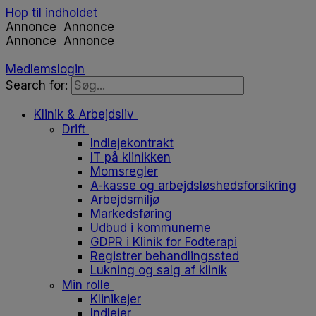
Hop til indholdet
Annonce
Annonce
Annonce
Annonce
Medlemslogin
Search for:
Klinik & Arbejdsliv
Drift
Indlejekontrakt
IT på klinikken
Momsregler
A-kasse og arbejdsløshedsforsikring
Arbejdsmiljø
Markedsføring
Udbud i kommunerne
GDPR i Klinik for Fodterapi
Registrer behandlingssted
Lukning og salg af klinik
Min rolle
Klinikejer
Indlejer