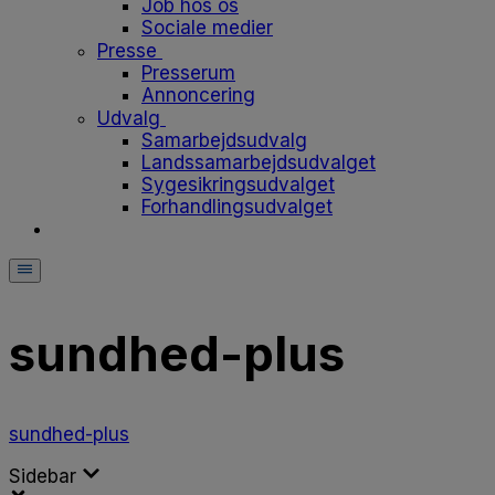
Job hos os
Sociale medier
Presse
Presserum
Annoncering
Udvalg
Samarbejdsudvalg
Landssamarbejdsudvalget
Sygesikringsudvalget
Forhandlingsudvalget
sundhed-plus
sundhed-plus
Sidebar