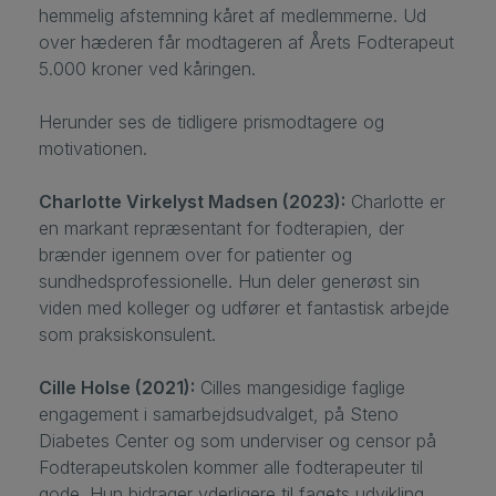
hemmelig afstemning kåret af medlemmerne. Ud
over hæderen får modtageren af Årets Fodterapeut
5.000 kroner ved kåringen.
Herunder ses de tidligere prismodtagere og
motivationen.
Charlotte Virkelyst Madsen (2023):
Charlotte er
en markant repræsentant for fodterapien, der
brænder igennem over for patienter og
sundhedsprofessionelle. Hun deler generøst sin
viden med kolleger og udfører et fantastisk arbejde
som praksiskonsulent.
Cille Holse (2021):
Cilles mangesidige faglige
engagement i samarbejdsudvalget, på Steno
Diabetes Center og som underviser og censor på
Fodterapeutskolen kommer alle fodterapeuter til
gode. Hun bidrager yderligere til fagets udvikling