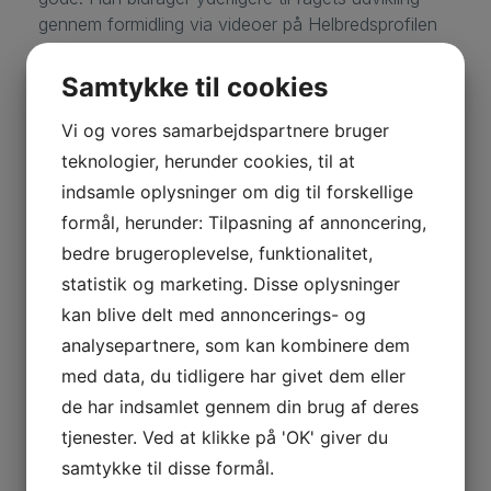
gennem formidling via videoer på Helbredsprofilen
og gennem sin deltagelse i forskning i børnefødder.
Samtykke til cookies
Winnie Lindersson (2019):
Winnie er en god
ambassadør for faget, der gavmildt deler sin store
Vi og vores samarbejdspartnere bruger
viden. Hun er god til at lytte til sine indlejere og er
teknologier, herunder cookies, til at
kendt for at ville gøre tingene ordentligt.
indsamle oplysninger om dig til forskellige
formål, herunder: Tilpasning af annoncering,
Daniel Madsen (2017):
Daniel er en dygtig,
bedre brugeroplevelse, funktionalitet,
pligtopfyldende fodterapeut med stor
statistik og marketing. Disse oplysninger
retfærdighedssans, der ofte samarbejder med
Danske Fodterapeuter. Han er dygtig til at forstå
kan blive delt med annoncerings- og
lovtekster og er den første til at reagere på
analysepartnere, som kan kombinere dem
uretfærdigheder.
med data, du tidligere har givet dem eller
de har indsamlet gennem din brug af deres
Charlotte Midtgaard (2015):
Charlotte giver faget
tjenester. Ved at klikke på 'OK' giver du
et professionelt løft ved at vise fodterapiens
samtykke til disse formål.
vigtighed i det sundhedsfaglige virke. Hun er