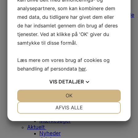
Afregning af udgifter
analysepartnere, som kan kombinere dem
Medlemstilbud
Bomærke, varemærke og designguide
med data, du tidligere har givet dem eller
Medlemsfordele
de har indsamlet gennem din brug af deres
Leverandørliste
Job og klinikker til salg
tjenester. Ved at klikke på 'OK' giver du
Fodens Dag
samtykke til disse formål.
Studerende
Studiemedlemskab
Medlemsfordele for studerende
Læs mere om vores brug af cookies og
Dit første job
behandling af persondata
her
.
Historien bag emblemet
Om os
VIS
DETALJER
Danske Fodterapeuter
Om foreningen
JA
NEJ
OK
JA
NEJ
Vores historie
Bestyrelsen
NØDVENDIGE
PRÆFERENCER
AFVIS ALLE
Medarbejdere
Frivilliggrupper
JA
NEJ
JA
NEJ
Mærkesager
MARKETING
STATISTIK
Aktuelt
Nyheder