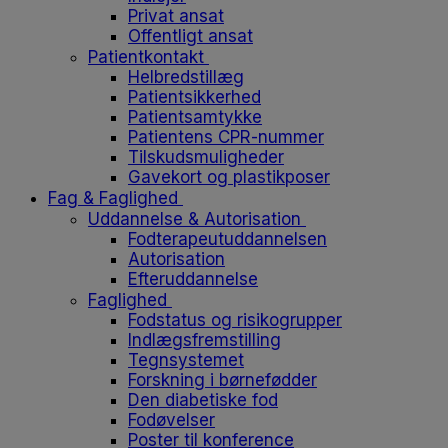
Privat ansat
Offentligt ansat
Patientkontakt
Helbredstillæg
Patientsikkerhed
Patientsamtykke
Patientens CPR-nummer
Tilskudsmuligheder
Gavekort og plastikposer
Fag & Faglighed
Uddannelse & Autorisation
Fodterapeutuddannelsen
Autorisation
Efteruddannelse
Faglighed
Fodstatus og risikogrupper
Indlægsfremstilling
Tegnsystemet
Forskning i børnefødder
Den diabetiske fod
Fodøvelser
Poster til konference