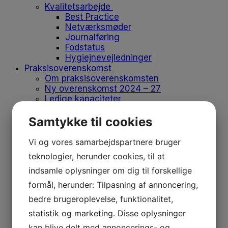
Kvalitetsarbejde
Best Practice
Netværksmøder
Journalføring
Fodstatus
Hygiejnevejledninger
Praksisoverenskomst
Om praksisoverenskomsten
Ny overenskomst 2024 – 27
Ledige kapaciteter
Søg ydernummer
Ny med ydernummer
Samtykke til cookies
Opsig eller overdrag ydernummer
Vikar og medhjælp
Vi og vores samarbejdspartnere bruger
Flyt klinik
teknologier, herunder cookies, til at
Produkter på positivlisten
Afregn med regionen
indsamle oplysninger om dig til forskellige
Medlemskab
formål, herunder: Tilpasning af annoncering,
Medlemskab
bedre brugeroplevelse, funktionalitet,
Bliv medlem
Kontingent
statistik og marketing. Disse oplysninger
Forsikringer
kan blive delt med annoncerings- og