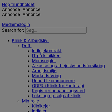
Hop til indholdet
Annonce
Annonce
Annonce
Annonce
Medlemslogin
Search for:
Klinik & Arbejdsliv
Drift
Indlejekontrakt
IT på klinikken
Momsregler
A-kasse og arbejdsløshedsforsikring
Arbejdsmiljø
Markedsføring
Udbud i kommunerne
GDPR i Klinik for Fodterapi
Registrer behandlingssted
Lukning og salg af klinik
Min rolle
Klinikejer
Indlejer