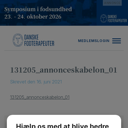
Hop
ANNONCE
til
indholdet
MEDLEMSLOGIN
131205_annonceskabelon_01
Skrevet
den
16. juni 2021
131205_annonceskabelon_01
Hjælp os med at blive bedre