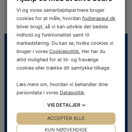
Vi og vores samarbejdspartnere bruger
cookies for at måle, hvordan
fodterapeut.dk
bliver brugt, så vi kan udvikle det bedste
indhold og funktionalitet samt til
markedsføring. Du kan se, hvilke cookies vi
bruger i vores
Cookiepolitik.
Her har du
altid mulighed for at til- og fravælge
cookies eller trække dit samtykke tilbage.
Læs mere om, hvordan vi behandler dine
Danske Fodterapeuter
Svend Aukens Plads 11, 2. sal
persondata i vores
Datapolitik
.
DK-2300 København S
VIS
DETALJER
Telefon
+45 43 20 51 20
info@fodterapeut.dk
JA
NEJ
ACCEPTER ALLE
JA
NEJ
NØDVENDIGE
PRÆFERENCER
Åbningstider
KUN NØDVENDIGE