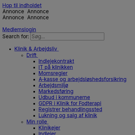
Hop til indholdet
Annonce
Annonce
Annonce
Annonce
Medlemslogin
Search for:
Klinik & Arbejdsliv
Drift
Indlejekontrakt
IT på klinikken
Momsregler
A-kasse og arbejdsløshedsforsikring
Arbejdsmiljø
Markedsføring
Udbud i kommunerne
GDPR i Klinik for Fodterapi
Registrer behandlingssted
Lukning og salg af klinik
Min rolle
Klinikejer
Indlejer