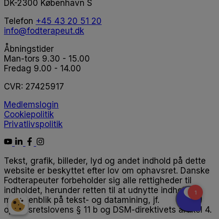
DK-2300 København S
Telefon
+45 43 20 51 20
info@fodterapeut.dk
Åbningstider
Man-tors 9.30 - 15.00
Fredag 9.00 - 14.00
CVR:
27425917
Medlemslogin
Cookiepolitik
Privatlivspolitik
Tekst, grafik, billeder, lyd og andet indhold på dette
website er beskyttet efter lov om ophavsret. Danske
Fodterapeuter forbeholder sig alle rettigheder til
indholdet, herunder retten til at udnytte indholdet
med henblik på tekst- og datamining, jf.
ophavsretslovens § 11 b og DSM-direktivets artikel 4.