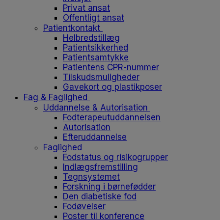
Privat ansat
Offentligt ansat
Patientkontakt
Helbredstillæg
Patientsikkerhed
Patientsamtykke
Patientens CPR-nummer
Tilskudsmuligheder
Gavekort og plastikposer
Fag & Faglighed
Uddannelse & Autorisation
Fodterapeutuddannelsen
Autorisation
Efteruddannelse
Faglighed
Fodstatus og risikogrupper
Indlægsfremstilling
Tegnsystemet
Forskning i børnefødder
Den diabetiske fod
Fodøvelser
Poster til konference