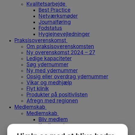
Kvalitetsarbejde
Best Practice
Netværksmøder
Journalføring
Fodstatus
Hygiejnevejledninger
Praksisoverenskomst
Om praksisoverenskomsten
Ny overenskomst 2024 – 27
Ledige kapaciteter
Søg ydernummer
Ny med ydernummer
Opsig eller overdrag ydernummer
Vikar og medhjælp
Flyt klinik
Produkter på positivlisten
Afregn med regionen
Medlemskab
Medlemskab
Bliv medlem
Kontingent
Forsikringer