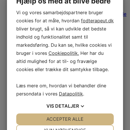
Hjælp os med at blive bedre
Afregning af udgifter
Medlemstilbud
Vi og vores samarbejdspartnere bruger
Bomærke, varemærke og designguide
Medlemsfordele
cookies for at måle, hvordan
fodterapeut.dk
Leverandørliste
bliver brugt, så vi kan udvikle det bedste
Job og klinikker til salg
indhold og funktionalitet samt til
Fodens Dag
Studerende
markedsføring. Du kan se, hvilke cookies vi
Studiemedlemskab
bruger i vores
Cookiepolitik.
Her har du
Medlemsfordele for studerende
Dit første job
altid mulighed for at til- og fravælge
Historien bag emblemet
cookies eller trække dit samtykke tilbage.
Om os
Danske Fodterapeuter
Om foreningen
Læs mere om, hvordan vi behandler dine
Vores historie
persondata i vores
Datapolitik
.
Bestyrelsen
Medarbejdere
VIS
DETALJER
Frivilliggrupper
Mærkesager
JA
NEJ
ACCEPTER ALLE
JA
NEJ
Aktuelt
Nyheder
NØDVENDIGE
PRÆFERENCER