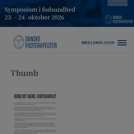
Hop
ANNONCE
til
indholdet
MEDLEMSLOGIN
Thumb