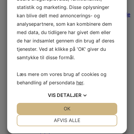
Afregning af udgifter
statistik og marketing. Disse oplysninger
Medlemstilbud
Bomærke, varemærke og designguide
kan blive delt med annoncerings- og
Medlemsfordele
analysepartnere, som kan kombinere dem
Leverandørliste
med data, du tidligere har givet dem eller
Job og klinikker til salg
Fodens Dag
de har indsamlet gennem din brug af deres
Studerende
tjenester. Ved at klikke på 'OK' giver du
Studiemedlemskab
Medlemsfordele for studerende
samtykke til disse formål.
Dit første job
Historien bag emblemet
Læs mere om vores brug af cookies og
Om os
Danske Fodterapeuter
behandling af persondata
her
.
Om foreningen
Vores historie
VIS
DETALJER
Bestyrelsen
Medarbejdere
JA
NEJ
OK
JA
NEJ
Frivilliggrupper
Mærkesager
NØDVENDIGE
PRÆFERENCER
AFVIS ALLE
Aktuelt
Nyheder
JA
NEJ
JA
NEJ