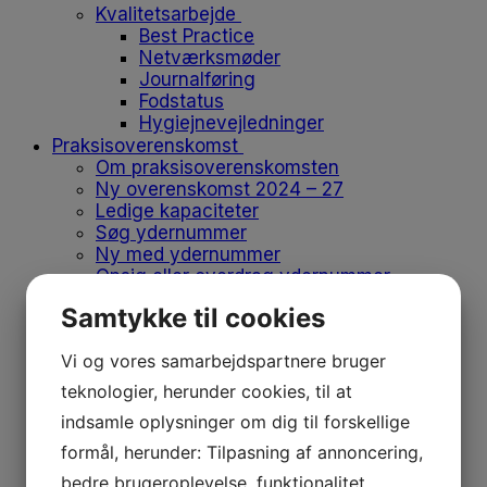
Kvalitetsarbejde
Best Practice
Netværksmøder
Journalføring
Fodstatus
Hygiejnevejledninger
Praksisoverenskomst
Om praksisoverenskomsten
Ny overenskomst 2024 – 27
Ledige kapaciteter
Søg ydernummer
Ny med ydernummer
Opsig eller overdrag ydernummer
Vikar og medhjælp
Samtykke til cookies
Flyt klinik
Produkter på positivlisten
Vi og vores samarbejdspartnere bruger
Afregn med regionen
Medlemskab
teknologier, herunder cookies, til at
Medlemskab
indsamle oplysninger om dig til forskellige
Bliv medlem
formål, herunder: Tilpasning af annoncering,
Kontingent
Forsikringer
bedre brugeroplevelse, funktionalitet,