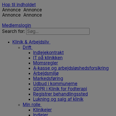
Hop til indholdet
Annonce
Annonce
Annonce
Annonce
Medlemslogin
Search for:
Klinik & Arbejdsliv
Drift
Indlejekontrakt
IT på klinikken
Momsregler
A-kasse og arbejdsløshedsforsikring
Arbejdsmiljø
Markedsføring
Udbud i kommunerne
GDPR i Klinik for Fodterapi
Registrer behandlingssted
Lukning og salg af klinik
Min rolle
Klinikejer
Indlejer