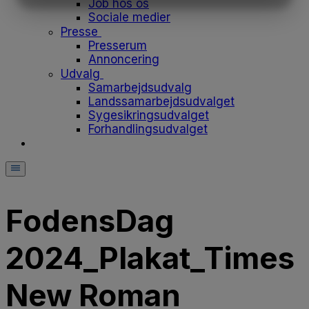
Job hos os
MARKETING
STATISTIK
Sociale medier
Presse
Presserum
Annoncering
Udvalg
Samarbejdsudvalg
Landssamarbejdsudvalget
Sygesikringsudvalget
Forhandlingsudvalget
FodensDag
2024_Plakat_Times
New Roman