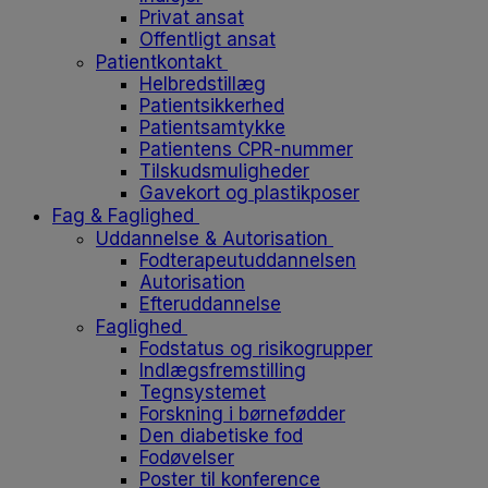
Privat ansat
Offentligt ansat
Patientkontakt
Helbredstillæg
Patientsikkerhed
Patientsamtykke
Patientens CPR-nummer
Tilskudsmuligheder
Gavekort og plastikposer
Fag & Faglighed
Uddannelse & Autorisation
Fodterapeutuddannelsen
Autorisation
Efteruddannelse
Faglighed
Fodstatus og risikogrupper
Indlægsfremstilling
Tegnsystemet
Forskning i børnefødder
Den diabetiske fod
Fodøvelser
Poster til konference