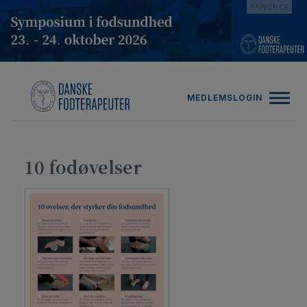
Hop
ANNONCE
til
indholdet
MEDLEMSLOGIN
10 fodøvelser