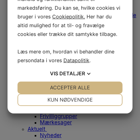
Afregning af udgifter
markedsføring. Du kan se, hvilke cookies vi
Medlemstilbud
Bomærke, varemærke og designguide
bruger i vores
Cookiepolitik.
Her har du
Medlemsfordele
altid mulighed for at til- og fravælge
Leverandørliste
cookies eller trække dit samtykke tilbage.
Job og klinikker til salg
Fodens Dag
Studerende
Læs mere om, hvordan vi behandler dine
Studiemedlemskab
Medlemsfordele for studerende
persondata i vores
Datapolitik
.
Dit første job
Historien bag emblemet
VIS
DETALJER
Om os
Danske Fodterapeuter
JA
NEJ
ACCEPTER ALLE
JA
NEJ
Om foreningen
NØDVENDIGE
PRÆFERENCER
Vores historie
KUN NØDVENDIGE
Bestyrelsen
JA
NEJ
JA
NEJ
Medarbejdere
Frivilliggrupper
MARKETING
STATISTIK
Mærkesager
Aktuelt
Nyheder