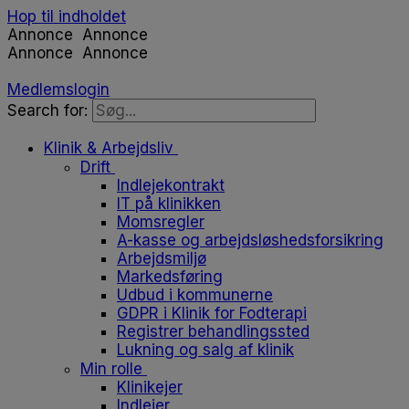
Hop til indholdet
Annonce
Annonce
Annonce
Annonce
Medlemslogin
Search for:
Klinik & Arbejdsliv
Drift
Indlejekontrakt
IT på klinikken
Momsregler
A-kasse og arbejdsløshedsforsikring
Arbejdsmiljø
Markedsføring
Udbud i kommunerne
GDPR i Klinik for Fodterapi
Registrer behandlingssted
Lukning og salg af klinik
Min rolle
Klinikejer
Indlejer