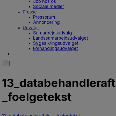
Job hos os
Sociale medier
Presse
Presserum
Annoncering
Udvalg
Samarbejdsudvalg
Landssamarbejdsudvalget
Sygesikringsudvalget
Forhandlingsudvalget
13_databehandleraft
_foelgetekst
13_databehandleraftale_-_foelgetekst