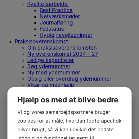
Kvalitetsarbejde
Best Practice
Netværksmøder
Journalføring
Fodstatus
Hygiejnevejledninger
Praksisoverenskomst
Om praksisoverenskomsten
Ny overenskomst 2024 – 27
Ledige kapaciteter
Søg ydernummer
Ny med ydernummer
Opsig eller overdrag ydernummer
Vikar og medhjælp
Flyt klinik
Produkter på positivlisten
Hjælp os med at blive bedre
Afregn med regionen
Medlemskab
Vi og vores samarbejdspartnere bruger
Medlemskab
cookies for at måle, hvordan
fodterapeut.dk
Bliv medlem
Kontingent
bliver brugt, så vi kan udvikle det bedste
Forsikringer
indhold og funktionalitet samt til