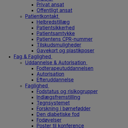
Privat ansat
Offentligt ansat
Patientkontakt
Helbredstillæg
Patientsikkerhed
Patientsamtykke
Patientens CPR-nummer
Tilskudsmuligheder
Gavekort og plastikposer
Fag & Faglighed
Uddannelse & Autorisation
Fodterapeutuddannelsen
Autorisation
Efteruddannelse
Faglighed
Fodstatus og risikogrupper
Indlægsfremstilling
Tegnsystemet
Forskning i børnefødder
Den diabetiske fod
Fodøvelser
Poster til konference