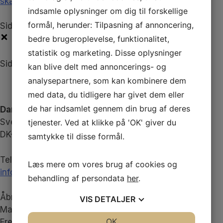
skadet-efter-behandling-eller-medicin
indsamle oplysninger om dig til forskellige
formål, herunder: Tilpasning af annoncering,
Sidebar
bedre brugeroplevelse, funktionalitet,
statistik og marketing. Disse oplysninger
Sidebar
kan blive delt med annoncerings- og
analysepartnere, som kan kombinere dem
med data, du tidligere har givet dem eller
de har indsamlet gennem din brug af deres
Danske Fodterapeuter
Svend Aukens Plads 11, 2. sal
tjenester. Ved at klikke på 'OK' giver du
DK-2300 København S
samtykke til disse formål.
Telefon
+45 43 20 51 20
Læs mere om vores brug af cookies og
info@fodterapeut.dk
behandling af persondata
her
.
Åbningstider
VIS
DETALJER
Man-tors 9.30 - 15.00
JA
NEJ
OK
JA
NEJ
Fredag 9.00 - 14.00