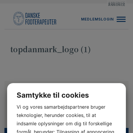
Hop
ANNONCE
ANNONCE
til
indholdet
MEDLEMSLOGIN
topdanmark_logo (1)
Samtykke til cookies
Vi og vores samarbejdspartnere bruger
teknologier, herunder cookies, til at
indsamle oplysninger om dig til forskellige
formål, herunder: Tilpasning af annoncering,