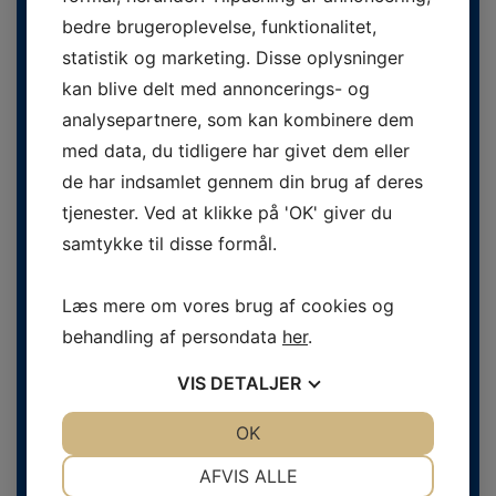
bedre brugeroplevelse, funktionalitet,
statistik og marketing. Disse oplysninger
kan blive delt med annoncerings- og
analysepartnere, som kan kombinere dem
med data, du tidligere har givet dem eller
Danske Fodterapeuter
de har indsamlet gennem din brug af deres
Svend Aukens Plads 11, 2. sal
tjenester. Ved at klikke på 'OK' giver du
DK-2300 København S
samtykke til disse formål.
Telefon
+45 43 20 51 20
info@fodterapeut.dk
Læs mere om vores brug af cookies og
behandling af persondata
her
.
Åbningstider
Man-tors 9.30 - 15.00
Fredag 9.00 - 14.00
VIS
DETALJER
CVR:
27425917
JA
NEJ
OK
JA
NEJ
NØDVENDIGE
PRÆFERENCER
AFVIS ALLE
Medlemslogin
Cookiepolitik