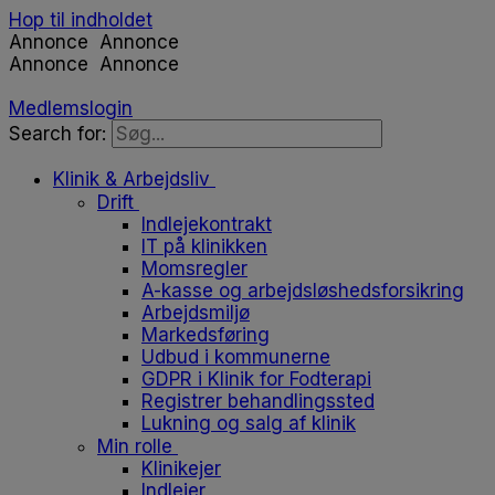
Hop til indholdet
Annonce
Annonce
Annonce
Annonce
Medlemslogin
Search for:
Klinik & Arbejdsliv
Drift
Indlejekontrakt
IT på klinikken
Momsregler
A-kasse og arbejdsløshedsforsikring
Arbejdsmiljø
Markedsføring
Udbud i kommunerne
GDPR i Klinik for Fodterapi
Registrer behandlingssted
Lukning og salg af klinik
Min rolle
Klinikejer
Indlejer