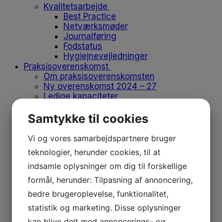
Kvalitetsarbejde
Best Practice
Netværksmøder
Journalføring
Fodstatus
Hygiejnevejledninger
Praksisoverenskomst
Om praksisoverenskomsten
Ny overenskomst 2024 – 27
Ledige kapaciteter
Søg ydernummer
Ny med ydernummer
Samtykke til cookies
Opsig eller overdrag ydernummer
Vikar og medhjælp
Vi og vores samarbejdspartnere bruger
Flyt klinik
teknologier, herunder cookies, til at
Produkter på positivlisten
Afregn med regionen
indsamle oplysninger om dig til forskellige
Medlemskab
formål, herunder: Tilpasning af annoncering,
Medlemskab
bedre brugeroplevelse, funktionalitet,
Bliv medlem
Kontingent
statistik og marketing. Disse oplysninger
Forsikringer
kan blive delt med annoncerings- og