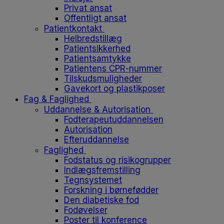
Privat ansat
Offentligt ansat
Patientkontakt
Helbredstillæg
Patientsikkerhed
Patientsamtykke
Patientens CPR-nummer
Tilskudsmuligheder
Gavekort og plastikposer
Fag & Faglighed
Uddannelse & Autorisation
Fodterapeutuddannelsen
Autorisation
Efteruddannelse
Faglighed
Fodstatus og risikogrupper
Indlægsfremstilling
Tegnsystemet
Forskning i børnefødder
Den diabetiske fod
Fodøvelser
Poster til konference