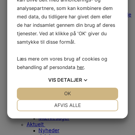
Afregning af udgifter
analysepartnere, som kan kombinere dem
Medlemstilbud
Bomærke, varemærke og designguide
med data, du tidligere har givet dem eller
Medlemsfordele
de har indsamlet gennem din brug af deres
Leverandørliste
Job og klinikker til salg
tjenester. Ved at klikke på 'OK' giver du
Fodens Dag
samtykke til disse formål.
Studerende
Studiemedlemskab
Medlemsfordele for studerende
Læs mere om vores brug af cookies og
Dit første job
behandling af persondata
her
.
Historien bag emblemet
Om os
VIS
DETALJER
Danske Fodterapeuter
Om foreningen
JA
NEJ
OK
JA
NEJ
Vores historie
Bestyrelsen
NØDVENDIGE
PRÆFERENCER
AFVIS ALLE
Medarbejdere
Frivilliggrupper
JA
NEJ
JA
NEJ
Mærkesager
MARKETING
STATISTIK
Aktuelt
Nyheder