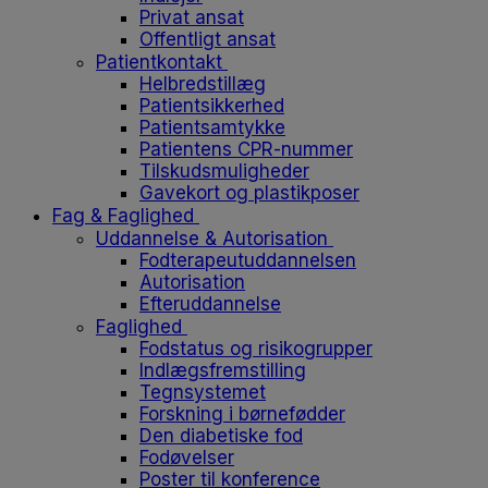
Privat ansat
Offentligt ansat
Patientkontakt
Helbredstillæg
Patientsikkerhed
Patientsamtykke
Patientens CPR-nummer
Tilskudsmuligheder
Gavekort og plastikposer
Fag & Faglighed
Uddannelse & Autorisation
Fodterapeutuddannelsen
Autorisation
Efteruddannelse
Faglighed
Fodstatus og risikogrupper
Indlægsfremstilling
Tegnsystemet
Forskning i børnefødder
Den diabetiske fod
Fodøvelser
Poster til konference