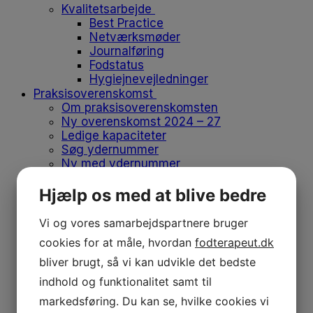
Kvalitetsarbejde
Best Practice
Netværksmøder
Journalføring
Fodstatus
Hygiejnevejledninger
Praksisoverenskomst
Om praksisoverenskomsten
Ny overenskomst 2024 – 27
Ledige kapaciteter
Søg ydernummer
Ny med ydernummer
Opsig eller overdrag ydernummer
Vikar og medhjælp
Hjælp os med at blive bedre
Flyt klinik
Produkter på positivlisten
Vi og vores samarbejdspartnere bruger
Afregn med regionen
cookies for at måle, hvordan
fodterapeut.dk
Medlemskab
bliver brugt, så vi kan udvikle det bedste
Medlemskab
Bliv medlem
indhold og funktionalitet samt til
Kontingent
markedsføring. Du kan se, hvilke cookies vi
Forsikringer