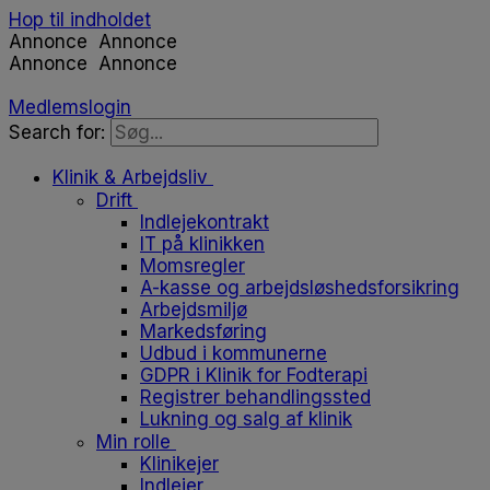
Hop til indholdet
Annonce
Annonce
Annonce
Annonce
Medlemslogin
Search for:
Klinik & Arbejdsliv
Drift
Indlejekontrakt
IT på klinikken
Momsregler
A-kasse og arbejdsløshedsforsikring
Arbejdsmiljø
Markedsføring
Udbud i kommunerne
GDPR i Klinik for Fodterapi
Registrer behandlingssted
Lukning og salg af klinik
Min rolle
Klinikejer
Indlejer