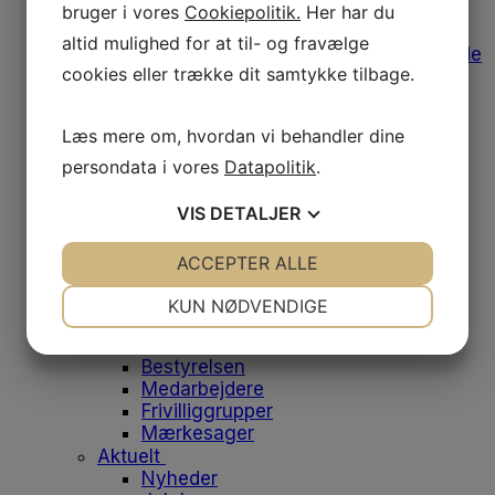
Afregning af udgifter
bruger i vores
Cookiepolitik.
Her har du
Medlemstilbud
altid mulighed for at til- og fravælge
Bomærke, varemærke og designguide
cookies eller trække dit samtykke tilbage.
Medlemsfordele
Leverandørliste
Job og klinikker til salg
Læs mere om, hvordan vi behandler dine
Fodens Dag
Studerende
persondata i vores
Datapolitik
.
Studiemedlemskab
Medlemsfordele for studerende
VIS
DETALJER
Dit første job
Historien bag emblemet
JA
NEJ
ACCEPTER ALLE
JA
NEJ
Om os
NØDVENDIGE
PRÆFERENCER
Danske Fodterapeuter
KUN NØDVENDIGE
Om foreningen
JA
NEJ
JA
NEJ
Vores historie
Bestyrelsen
MARKETING
STATISTIK
Medarbejdere
Frivilliggrupper
Mærkesager
Aktuelt
Nyheder