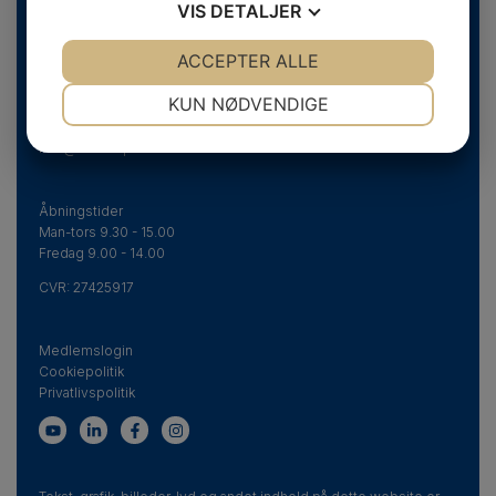
VIS
DETALJER
Danske Fodterapeuter
JA
NEJ
ACCEPTER ALLE
JA
NEJ
Svend Aukens Plads 11, 2. sal
NØDVENDIGE
PRÆFERENCER
DK-2300 København S
KUN NØDVENDIGE
Telefon
+45 43 20 51 20
JA
NEJ
JA
NEJ
info@fodterapeut.dk
MARKETING
STATISTIK
Åbningstider
Man-tors 9.30 - 15.00
Fredag 9.00 - 14.00
CVR:
27425917
Medlemslogin
Cookiepolitik
Privatlivspolitik