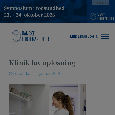
Hop
ANNONCE
til
indholdet
MEDLEMSLOGIN
Klinik lav opløsning
Skrevet
den
14. januar 2026