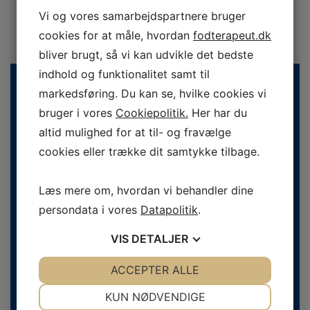
Vi og vores samarbejdspartnere bruger
cookies for at måle, hvordan
fodterapeut.dk
bliver brugt, så vi kan udvikle det bedste
indhold og funktionalitet samt til
markedsføring. Du kan se, hvilke cookies vi
bruger i vores
Cookiepolitik.
Her har du
altid mulighed for at til- og fravælge
cookies eller trække dit samtykke tilbage.
Danske Fodterapeuter
Læs mere om, hvordan vi behandler dine
Svend Aukens Plads 11, 2. sal
persondata i vores
Datapolitik
.
DK-2300 København S
Telefon
+45 43 20 51 20
VIS
DETALJER
info@fodterapeut.dk
JA
NEJ
ACCEPTER ALLE
JA
NEJ
Åbningstider
NØDVENDIGE
PRÆFERENCER
KUN NØDVENDIGE
Man-tors 9.30 - 15.00