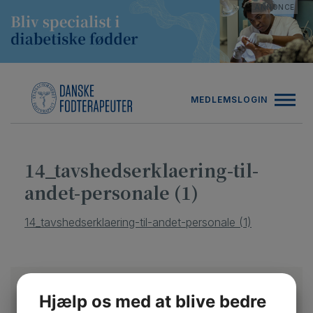
Hop
ANNONCE
til
indholdet
MEDLEMSLOGIN
14_tavshedserklaering-til-
andet-personale (1)
14_tavshedserklaering-til-andet-personale (1)
Hjælp os med at blive bedre