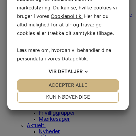
Afregning af udgifter
markedsføring. Du kan se, hvilke cookies vi
Medlemstilbud
Bomærke, varemærke og designguide
bruger i vores
Cookiepolitik.
Her har du
Medlemsfordele
altid mulighed for at til- og fravælge
Leverandørliste
cookies eller trække dit samtykke tilbage.
Job og klinikker til salg
Fodens Dag
Studerende
Læs mere om, hvordan vi behandler dine
Studiemedlemskab
Medlemsfordele for studerende
persondata i vores
Datapolitik
.
Dit første job
Historien bag emblemet
VIS
DETALJER
Om os
Danske Fodterapeuter
JA
NEJ
ACCEPTER ALLE
JA
NEJ
Om foreningen
NØDVENDIGE
PRÆFERENCER
Vores historie
KUN NØDVENDIGE
Bestyrelsen
JA
NEJ
JA
NEJ
Medarbejdere
Frivilliggrupper
MARKETING
STATISTIK
Mærkesager
Aktuelt
Nyheder