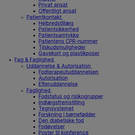
Privat ansat
Offentligt ansat
Patientkontakt
Helbredstillæg
Patientsikkerhed
Patientsamtykke
Patientens CPR-nummer
Tilskudsmuligheder
Gavekort og plastikposer
Fag & Faglighed
Uddannelse & Autorisation
Fodterapeutuddannelsen
Autorisation
Efteruddannelse
Faglighed
Fodstatus og risikogrupper
Indlægsfremstilling
Tegnsystemet
Forskning i børnefødder
Den diabetiske fod
Fodøvelser
Poster til konference