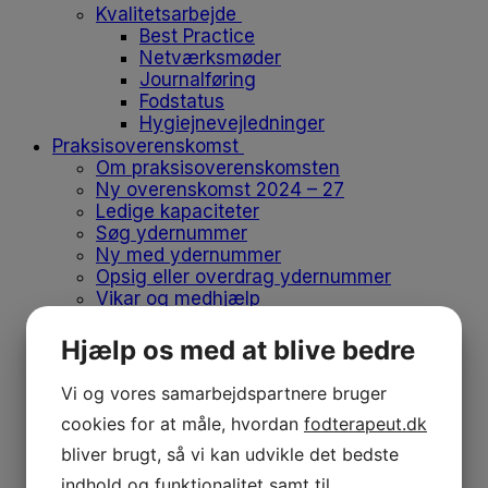
Kvalitetsarbejde
Best Practice
Netværksmøder
Journalføring
Fodstatus
Hygiejnevejledninger
Praksisoverenskomst
Om praksisoverenskomsten
Ny overenskomst 2024 – 27
Ledige kapaciteter
Søg ydernummer
Ny med ydernummer
Opsig eller overdrag ydernummer
Vikar og medhjælp
Flyt klinik
Produkter på positivlisten
Hjælp os med at blive bedre
Afregn med regionen
Medlemskab
Vi og vores samarbejdspartnere bruger
Medlemskab
cookies for at måle, hvordan
fodterapeut.dk
Bliv medlem
Kontingent
bliver brugt, så vi kan udvikle det bedste
Forsikringer
indhold og funktionalitet samt til