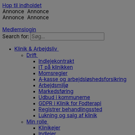
Hop til indholdet
Annonce
Annonce
Annonce
Annonce
Medlemslogin
Search for:
Klinik & Arbejdsliv
Drift
Indlejekontrakt
IT på klinikken
Momsregler
A-kasse og arbejdsløshedsforsikring
Arbejdsmiljø
Markedsføring
Udbud i kommunerne
GDPR i Klinik for Fodterapi
Registrer behandlingssted
Lukning og salg af klinik
Min rolle
Klinikejer
Indlejer