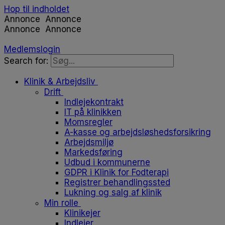
Hop til indholdet
Annonce
Annonce
Annonce
Annonce
Medlemslogin
Search for:
Klinik & Arbejdsliv
Drift
Indlejekontrakt
IT på klinikken
Momsregler
A-kasse og arbejdsløshedsforsikring
Arbejdsmiljø
Markedsføring
Udbud i kommunerne
GDPR i Klinik for Fodterapi
Registrer behandlingssted
Lukning og salg af klinik
Min rolle
Klinikejer
Indlejer