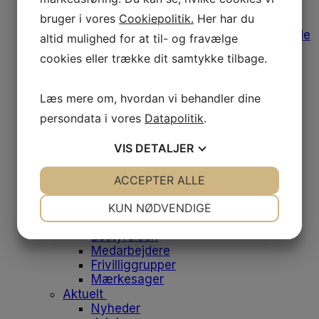
Afregning af udgifter
bruger i vores
Cookiepolitik.
Her har du
Medlemstilbud
Bomærke, varemærke og designguide
altid mulighed for at til- og fravælge
Medlemsfordele
cookies eller trække dit samtykke tilbage.
Leverandørliste
Job og klinikker til salg
Fodens Dag
Læs mere om, hvordan vi behandler dine
Studerende
persondata i vores
Datapolitik
.
Studiemedlemskab
Medlemsfordele for studerende
VIS
DETALJER
Dit første job
Historien bag emblemet
Om os
JA
NEJ
ACCEPTER ALLE
JA
NEJ
Danske Fodterapeuter
NØDVENDIGE
PRÆFERENCER
KUN NØDVENDIGE
Om foreningen
Vores historie
JA
NEJ
JA
NEJ
Bestyrelsen
Medarbejdere
MARKETING
STATISTIK
Frivilliggrupper
Mærkesager
Aktuelt
Nyheder