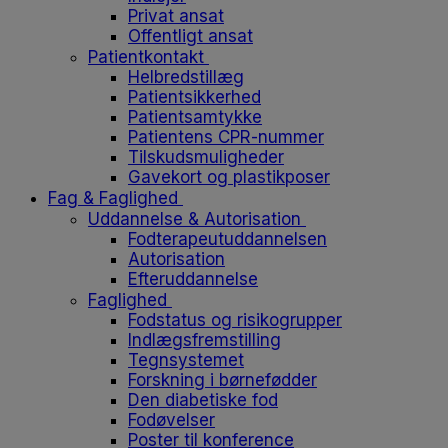
Privat ansat
Offentligt ansat
Patientkontakt
Helbredstillæg
Patientsikkerhed
Patientsamtykke
Patientens CPR-nummer
Tilskudsmuligheder
Gavekort og plastikposer
Fag & Faglighed
Uddannelse & Autorisation
Fodterapeutuddannelsen
Autorisation
Efteruddannelse
Faglighed
Fodstatus og risikogrupper
Indlægsfremstilling
Tegnsystemet
Forskning i børnefødder
Den diabetiske fod
Fodøvelser
Poster til konference