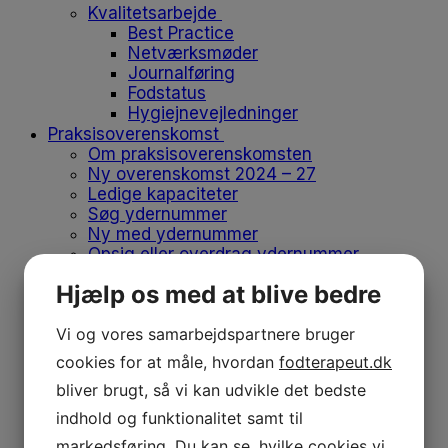
Kvalitetsarbejde
Best Practice
Netværksmøder
Journalføring
Fodstatus
Hygiejnevejledninger
Praksisoverenskomst
Om praksisoverenskomsten
Ny overenskomst 2024 – 27
Ledige kapaciteter
Søg ydernummer
Ny med ydernummer
Opsig eller overdrag ydernummer
Vikar og medhjælp
Hjælp os med at blive bedre
Flyt klinik
Produkter på positivlisten
Vi og vores samarbejdspartnere bruger
Afregn med regionen
Medlemskab
cookies for at måle, hvordan
fodterapeut.dk
Medlemskab
bliver brugt, så vi kan udvikle det bedste
Bliv medlem
Kontingent
indhold og funktionalitet samt til
Forsikringer
markedsføring. Du kan se, hvilke cookies vi