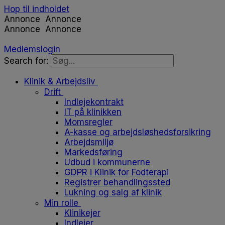
Hop til indholdet
Annonce
Annonce
Annonce
Annonce
Medlemslogin
Search for:
Klinik & Arbejdsliv
Drift
Indlejekontrakt
IT på klinikken
Momsregler
A-kasse og arbejdsløshedsforsikring
Arbejdsmiljø
Markedsføring
Udbud i kommunerne
GDPR i Klinik for Fodterapi
Registrer behandlingssted
Lukning og salg af klinik
Min rolle
Klinikejer
Indlejer