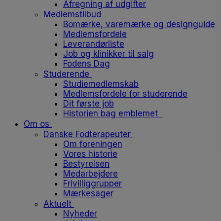
Afregning af udgifter
Medlemstilbud
Bomærke, varemærke og designguide
Medlemsfordele
Leverandørliste
Job og klinikker til salg
Fodens Dag
Studerende
Studiemedlemskab
Medlemsfordele for studerende
Dit første job
Historien bag emblemet
Om os
Danske Fodterapeuter
Om foreningen
Vores historie
Bestyrelsen
Medarbejdere
Frivilliggrupper
Mærkesager
Aktuelt
Nyheder