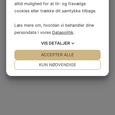
altid mulighed for at til- og fravælge
cookies eller trække dit samtykke tilbage.
Læs mere om, hvordan vi behandler dine
persondata i vores
Datapolitik
.
VIS
DETALJER
JA
NEJ
ACCEPTER ALLE
JA
NEJ
NØDVENDIGE
PRÆFERENCER
KUN NØDVENDIGE
JA
NEJ
JA
NEJ
MARKETING
STATISTIK