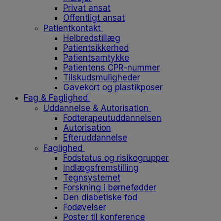
Privat ansat
Offentligt ansat
Patientkontakt
Helbredstillæg
Patientsikkerhed
Patientsamtykke
Patientens CPR-nummer
Tilskudsmuligheder
Gavekort og plastikposer
Fag & Faglighed
Uddannelse & Autorisation
Fodterapeutuddannelsen
Autorisation
Efteruddannelse
Faglighed
Fodstatus og risikogrupper
Indlægsfremstilling
Tegnsystemet
Forskning i børnefødder
Den diabetiske fod
Fodøvelser
Poster til konference