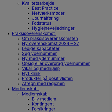
Kvalitetsarbejde
Best Practice
Netværksmøder
Journalføring
Fodstatus
Hygiejnevejledninger
Praksisoverenskomst
Om praksisoverenskomsten
Ny overenskomst 2024 – 27
Ledige kapaciteter
Søg ydernummer
Ny med ydernummer
Opsig eller overdrag ydernummer
Vikar og medhjælp
Flyt klinik
Produkter på positivlisten
Afregn med regionen
Medlemskab
Medlemskab
Bliv medlem
Kontingent
Forsikringer