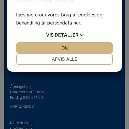
Læs mere om vores brug af cookies og
behandling af persondata
her
.
VIS
DETALJER
Danske Fodterapeuter
JA
NEJ
OK
JA
NEJ
Svend Aukens Plads 11, 2. sal
DK-2300 København S
NØDVENDIGE
PRÆFERENCER
AFVIS ALLE
Telefon
+45 43 20 51 20
JA
NEJ
JA
NEJ
info@fodterapeut.dk
MARKETING
STATISTIK
Åbningstider
Man-tors 9.30 - 15.00
Fredag 9.00 - 14.00
CVR:
27425917
Medlemslogin
Cookiepolitik