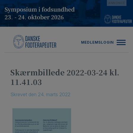
Hop
ANNONCE
til
indholdet
MEDLEMSLOGIN
Skærmbillede 2022-03-24 kl.
11.41.03
Skrevet
den
24. marts 2022