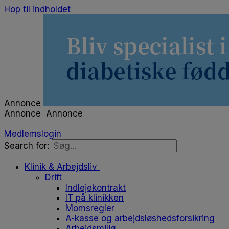
Hop til indholdet
Annonce
Annonce
Annonce
Medlemslogin
Search for:
Klinik & Arbejdsliv
Drift
Indlejekontrakt
IT på klinikken
Momsregler
A-kasse og arbejdsløshedsforsikring
Arbejdsmiljø