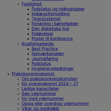
Faglighed
Fodstatus og risikogrupper
Indlægsfremstilling
Tegnsystemet
Forskning i børnefødder
Den diabetiske fod
Fodøvelser
Poster til konference
Kvalitetsarbejde
Best Practice
Netværksmøder
Journalføring
Fodstatus
Hygiejnevejledninger
Praksisoverenskomst
Om praksisoverenskomsten
Ny overenskomst 2024 – 27
Ledige kapaciteter
Søg ydernummer
Ny med ydernummer
Opsig eller overdrag ydernummer
Vikar og medhjælp