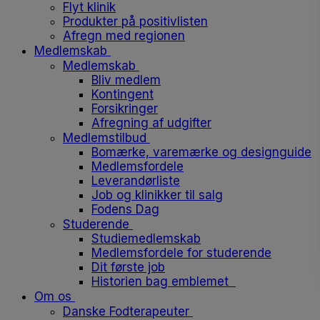
Flyt klinik
Produkter på positivlisten
Afregn med regionen
Medlemskab
Medlemskab
Bliv medlem
Kontingent
Forsikringer
Afregning af udgifter
Medlemstilbud
Bomærke, varemærke og designguide
Medlemsfordele
Leverandørliste
Job og klinikker til salg
Fodens Dag
Studerende
Studiemedlemskab
Medlemsfordele for studerende
Dit første job
Historien bag emblemet
Om os
Danske Fodterapeuter