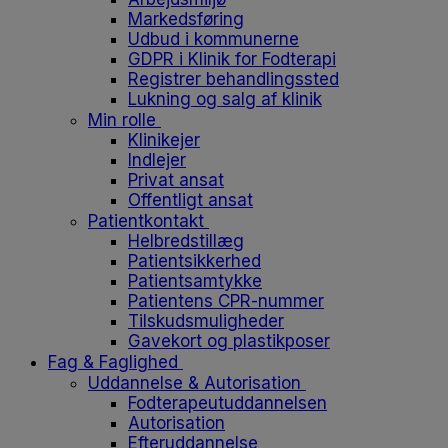
Markedsføring
Udbud i kommunerne
GDPR i Klinik for Fodterapi
Registrer behandlingssted
Lukning og salg af klinik
Min rolle
Klinikejer
Indlejer
Privat ansat
Offentligt ansat
Patientkontakt
Helbredstillæg
Patientsikkerhed
Patientsamtykke
Patientens CPR-nummer
Tilskudsmuligheder
Gavekort og plastikposer
Fag & Faglighed
Uddannelse & Autorisation
Fodterapeutuddannelsen
Autorisation
Efteruddannelse