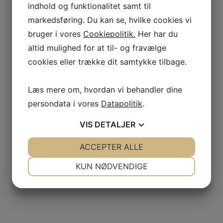
indhold og funktionalitet samt til
markedsføring. Du kan se, hvilke cookies vi
bruger i vores
Cookiepolitik.
Her har du
altid mulighed for at til- og fravælge
cookies eller trække dit samtykke tilbage.
Læs mere om, hvordan vi behandler dine
persondata i vores
Datapolitik
.
VIS
DETALJER
JA
NEJ
ACCEPTER ALLE
JA
NEJ
NØDVENDIGE
PRÆFERENCER
KUN NØDVENDIGE
JA
NEJ
JA
NEJ
MARKETING
STATISTIK