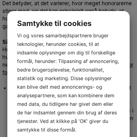
Det betyder, at det varierer, hvor meget honorarerne
stiger med, og det kan principielt også betyde, at
honorarerne falder. Men det er kun sket en enkelt
Samtykke til cookies
gang i nyere tid.
Vi og vores samarbejdspartnere bruger
Sådan udregnes honorarerne
teknologier, herunder cookies, til at
Honorarerne beregnes op til 1. april og 1. oktober,
indsamle oplysninger om dig til forskellige
hvor de baseres på en omkostningsandel og en
formål, herunder: Tilpasning af annoncering,
nettoandel. Begge andele er aftalt
i
overenskomst for
bedre brugeroplevelse, funktionalitet,
fodterapi
:
statistik og marketing. Disse oplysninger
kan blive delt med annoncerings- og
Omkostningsandel:
Her ser man på, hvor meget
priserne generelt er steget i samfundet. Når man
analysepartnere, som kan kombinere dem
skal beregne honorarerne for 1. april 2024, kigger
med data, du tidligere har givet dem eller
man på prisstigninger fra juli 2023 til januar 2024 i
de har indsamlet gennem din brug af deres
nettoprisindekset. Omkostningsandelen står for en
tjenester. Ved at klikke på 'OK' giver du
tredjedel af, hvor meget honorarerne skal
samtykke til disse formål.
reguleres med – hvilket svarer til 34 procent. Det