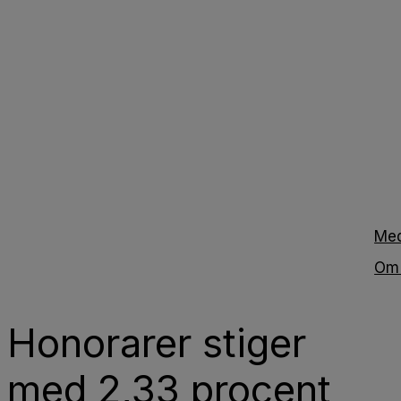
Me
Om
Honorarer stiger
med 2,33 procent