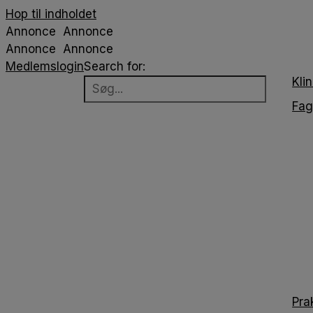
Hop til indholdet
Annonce
Annonce
Annonce
Annonce
Medlemslogin
Search for:
Klin
Fag
Pra