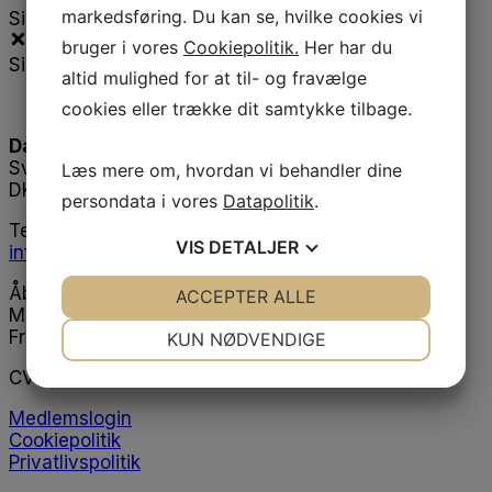
markedsføring. Du kan se, hvilke cookies vi
Sidebar
bruger i vores
Cookiepolitik.
Her har du
Sidebar
altid mulighed for at til- og fravælge
cookies eller trække dit samtykke tilbage.
Danske Fodterapeuter
Svend Aukens Plads 11, 2. sal
Læs mere om, hvordan vi behandler dine
DK-2300 København S
persondata i vores
Datapolitik
.
Telefon
+45 43 20 51 20
VIS
DETALJER
info@fodterapeut.dk
Åbningstider
JA
NEJ
ACCEPTER ALLE
JA
NEJ
Man-tors 9.30 - 15.00
NØDVENDIGE
PRÆFERENCER
Fredag 9.00 - 14.00
KUN NØDVENDIGE
JA
NEJ
JA
NEJ
CVR:
27425917
MARKETING
STATISTIK
Medlemslogin
Cookiepolitik
Privatlivspolitik