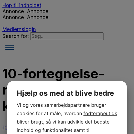
Hop til indholdet
Annonce
Annonce
Annonce
Annonce
Medlemslogin
Search for:
10-fortegnelse-
risikoanalyse-og-
Hjælp os med at blive bedre
kontroller-140420
Vi og vores samarbejdspartnere bruger
cookies for at måle, hvordan
fodterapeut.dk
bliver brugt, så vi kan udvikle det bedste
10-fortegnelse-risikoanalyse-og-kontroller-140420
indhold og funktionalitet samt til