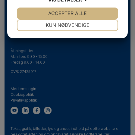
Danske Fodterapeuter
JA
NEJ
ACCEPTER ALLE
JA
NEJ
Svend Aukens Plads 11, 2. sal
DK-2300 København S
NØDVENDIGE
PRÆFERENCER
KUN NØDVENDIGE
Telefon
+45 43 20 51 20
info@fodterapeut.dk
JA
NEJ
JA
NEJ
MARKETING
STATISTIK
Åbningstider
Man-tors 9.30 - 15.00
Fredag 9.00 - 14.00
CVR:
27425917
Medlemslogin
Cookiepolitik
Privatlivspolitik
Tekst, grafik, billeder, lyd og andet indhold på dette website er
beskyttet efter lov om ophavsret. Danske Fodterapeuter