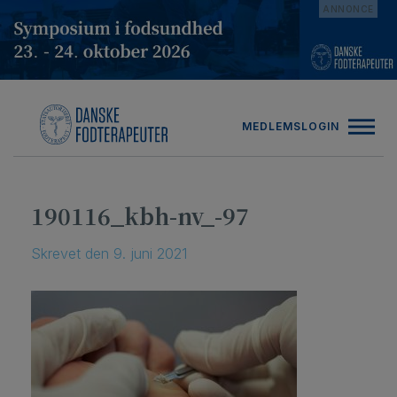
Hop
ANNONCE
til
indholdet
MEDLEMSLOGIN
190116_kbh-nv_-97
Skrevet
den
9. juni 2021